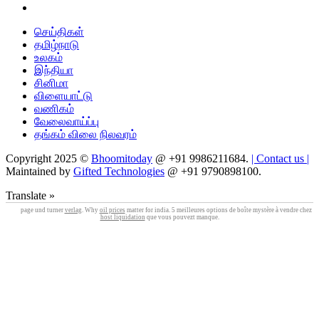
செய்திகள்
தமிழ்நாடு
உலகம்
இந்தியா
சினிமா
விளையாட்டு
வணிகம்
வேலைவாய்ப்பு
தங்கம் விலை நிலவரம்
Copyright 2025 ©
Bhoomitoday
@ +91 9986211684.
| Contact us |
Maintained by
Gifted Technologies
@ +91 9790898100.
Translate »
page und turner
verlag
. Why
oil prices
matter for india. 5 meilleures options de boîte mystère à vendre chez
host liquidation
que vous pouvezt manque.