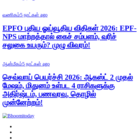
வணிகம்
5 நாட்கள் ago
EPFO புதிய ஓய்வூதிய விதிகள் 2026: EPF-
NPS மாற்றத்தால் கைச் சம்பளம், வரிச்
சலுகை உயரும்? முழு விவரம்!
ஆன்மீகம்
5 நாட்கள் ago
செவ்வாய் பெயர்ச்சி 2026: ஆகஸ்ட் 2 முதல்
மேஷம், மிதுனம் உள்பட 4 ராசிகளுக்கு
அதிர்ஷ்டம், பணவரவு, தொழில்
முன்னேற்றம்!