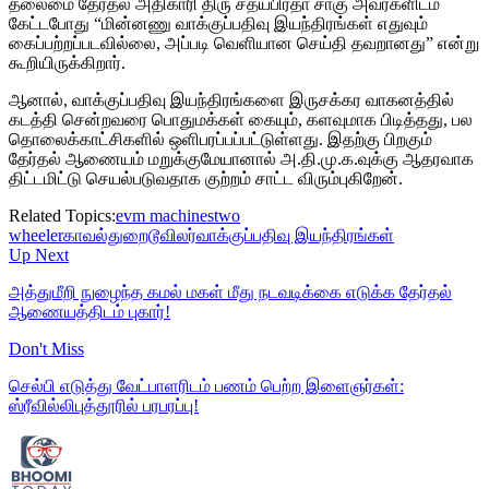
தலைமை தேர்தல் அதிகாரி திரு சத்யபிரதா சாகு அவர்களிடம்
கேட்டபோது “மின்னணு வாக்குப்பதிவு இயந்திரங்கள் எதுவும்
கைப்பற்றப்படவில்லை, அப்படி வெளியான செய்தி தவறானது” என்று
கூறியிருக்கிறார்.
ஆனால், வாக்குப்பதிவு இயந்திரங்களை இருசக்கர வாகனத்தில்
கடத்தி சென்றவரை பொதுமக்கள் கையும், களவுமாக பிடித்தது, பல
தொலைக்காட்சிகளில் ஒளிபரப்பப்பட்டுள்ளது. இதற்கு பிறகும்
தேர்தல் ஆணையம் மறுக்குமேயானால் அ.தி.மு.க.வுக்கு ஆதரவாக
திட்டமிட்டு செயல்படுவதாக குற்றம் சாட்ட விரும்புகிறேன்.
Related Topics:
evm machines
two
wheeler
காவல்துறை
டூவிலர்
வாக்குப்பதிவு இயந்திரங்கள்
Up Next
அத்துமீறி நுழைந்த கமல் மகள் மீது நடவடிக்கை எடுக்க தேர்தல்
ஆணையத்திடம் புகார்!
Don't Miss
செல்பி எடுத்து வேட்பாளரிடம் பணம் பெற்ற இளைஞர்கள்:
ஸ்ரீவில்லிபுத்தூரில் பரபரப்பு!