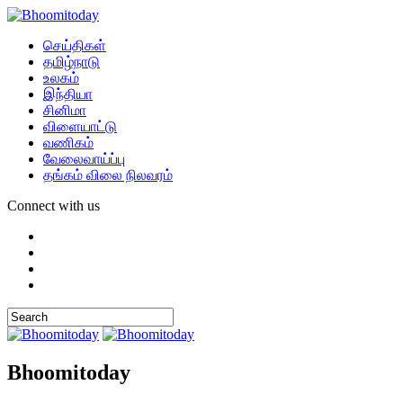
செய்திகள்
தமிழ்நாடு
உலகம்
இந்தியா
சினிமா
விளையாட்டு
வணிகம்
வேலைவாய்ப்பு
தங்கம் விலை நிலவரம்
Connect with us
Bhoomitoday