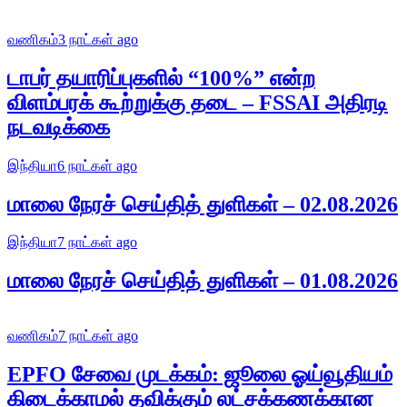
வணிகம்
3 நாட்கள் ago
டாபர் தயாரிப்புகளில் “100%” என்ற
விளம்பரக் கூற்றுக்கு தடை – FSSAI அதிரடி
நடவடிக்கை
இந்தியா
6 நாட்கள் ago
மாலை நேரச் செய்தித் துளிகள் – 02.08.2026
இந்தியா
7 நாட்கள் ago
மாலை நேரச் செய்தித் துளிகள் – 01.08.2026
வணிகம்
7 நாட்கள் ago
EPFO சேவை முடக்கம்: ஜூலை ஓய்வூதியம்
கிடைக்காமல் தவிக்கும் லட்சக்கணக்கான