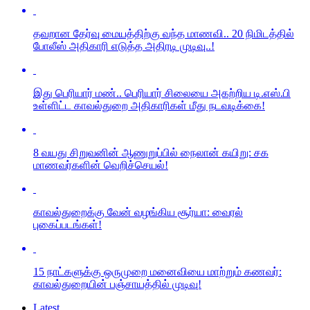
தவறான தேர்வு மையத்திற்கு வந்த மாணவி.. 20 நிமிடத்தில்
போலீஸ் அதிகாரி எடுத்த அதிரடி முடிவு..!
இது பெரியார் மண்.. பெரியார் சிலையை அகற்றிய டி.எஸ்.பி
உள்ளிட்ட காவல்துறை அதிகாரிகள் மீது நடவடிக்கை!
8 வயது சிறுவனின் ஆணுறுப்பில் நைலான் கயிறு: சக
மாணவர்களின் வெறிச்செயல்!
காவல்துறைக்கு வேன் வழங்கிய சூர்யா: வைரல்
புகைப்படங்கள்!
15 நாட்களுக்கு ஒருமுறை மனைவியை மாற்றும் கணவர்:
காவல்துறையின் பஞ்சாயத்தில் முடிவு!
Latest