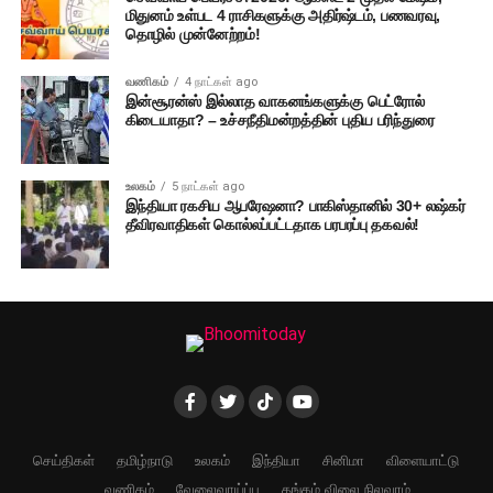
மிதுனம் உள்பட 4 ராசிகளுக்கு அதிர்ஷ்டம், பணவரவு,
தொழில் முன்னேற்றம்!
வணிகம்
4 நாட்கள் ago
இன்சூரன்ஸ் இல்லாத வாகனங்களுக்கு பெட்ரோல்
கிடையாதா? – உச்சநீதிமன்றத்தின் புதிய பரிந்துரை
உலகம்
5 நாட்கள் ago
இந்தியா ரகசிய ஆபரேஷனா? பாகிஸ்தானில் 30+ லஷ்கர்
தீவிரவாதிகள் கொல்லப்பட்டதாக பரபரப்பு தகவல்!
செய்திகள்
தமிழ்நாடு
உலகம்
இந்தியா
சினிமா
விளையாட்டு
வணிகம்
வேலைவாய்ப்பு
தங்கம் விலை நிலவரம்