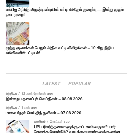
எஸ்பிஐ அம்ரித் விருஷ்டி எப்டியின் வட்டி விகிதம் குறைப்பு — இன்று முதல்
நடைமுறை!
மூத்த குடிமக்கள் பெறும் அதிக வட்டி விகிதங்கள் – 10 சிறு நிதிய
வங்கிகளின் பட்டியல்!
LATEST
POPULAR
இந்தியா
12 மணி நேரங்கள் ago
இன்றைய தலைப்புச் செய்திகள் – 08.08.2026
இந்தியா
1 நாள் ago
மாலை நேரச் செய்தித் துளிகள் – 07.08.2026
வணிகம்
2 நாட்கள் ago
UPI பரிவர்த்தனைகளுக்கு கட்டணம் வருமா? யார்
செலுத்த வேண்டும்? வாடிக்கையாளர்களுக்கு என்ன