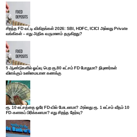
சிறந்த FD வட்டி விகிதங்கள் 2026: SBI, HDFC, ICICI அல்லது Private
வங்கிகள் – எது அதிக வருமானம் தருகிறது?
5 ஆண்டுகளில் ஓய்வு பெற ரூ.80 லட்சம் FD போதுமா? நிபுணர்கள்
விளக்கும் உண்மையான கணக்கு
ரூ. 10 லட்சத்தை ஒரே FD-யில் போடலாமா? அல்லது ரூ. 1 லட்சம் வீதம் 10
FD-களாகப் பிரிக்கலாமா? எது சிறந்த தேர்வு?