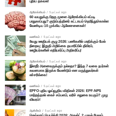
புதிய தகவல்!
ஆரோக்கியம்
5 நாட்கள் ago
60 வயதுக்கு பிறகு மூளை ஆரோக்கியம் எப்படி
பாதுகாப்பது? குடும்பத்தினர் கட்டாயம் தெரிந்துகொள்ள
வேண்டிய 10 முக்கிய ஆலோசனைகள்!
வணிகம்
5 நாட்கள் ago
8வது ஊதியக் குழு 2026: பணிகளில் பாதிக்கும் மேல்
நிறைவு; இறுதி அறிக்கை தயாரிப்பில் தீவிரம்,
ஊழியர்களின் எதிர்பார்ப்பு அதிகரிப்பு!
ஆரோக்கியம்
5 நாட்கள் ago
இளநீர் அனைவருக்கும் நல்லதா? இந்த 7 வகை நபர்கள்
கவனமாக இருக்க வேண்டும் என மருத்துவர்கள்
எச்சரிக்கை!
வணிகம்
5 நாட்கள் ago
EPFO புதிய ஓய்வூதிய விதிகள் 2026: EPF-NPS
மாற்றத்தால் கைச் சம்பளம், வரிச் சலுகை உயரும்? முழு
விவரம்!
ஆன்மீகம்
5 நாட்கள் ago
செவ்வாய் பெயர்ச்சி 2026: ஆகஸ்ட் 2 முதல் மேஷம்,