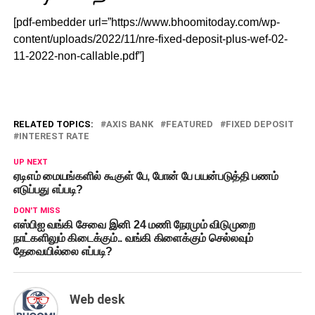
[pdf-embedder url=”https://www.bhoomitoday.com/wp-
content/uploads/2022/11/nre-fixed-deposit-plus-wef-02-
11-2022-non-callable.pdf”]
RELATED TOPICS:
AXIS BANK
FEATURED
FIXED DEPOSIT
INTEREST RATE
UP NEXT
ஏடிஎம் மையங்களில் கூகுள் பே, போன் பே பயன்படுத்தி பணம்
எடுப்பது எப்படி?
DON'T MISS
எஸ்பிஐ வங்கி சேவை இனி 24 மணி நேரமும் விடுமுறை
நாட்களிலும் கிடைக்கும்.. வங்கி கிளைக்கும் செல்லவும்
தேவையில்லை எப்படி?
Web desk