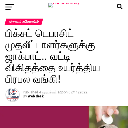
பர்சனல் ஃபினான்ஸ்
பிக்சட் டெபாசிட்
முதலீட்டாளர்களுக்கு
ஜாக்பாட்.. வட்டி
விகிதத்தை உயர்த்திய
பிரபல வங்கி!
Published
4 வருடங்கள் ago
on
07/11/2022
By
Web desk