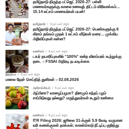
தமிழ்நாடு திருத்த பட்ஜெட் 2026-27: பள்ளி
மாணவர்களுக்கு காலை உணவுத் திட்டம் விரிவாக்கம்…
15.14 லட்சம் மாணவர்கள் பயன்!
தமிழ்நாடு
3 நாட்கள் ago
தமிழ்நாடு திருத்த பட்ஜெட் 2026-27: பெண்களுக்கு 8
கிராம் தங்கம் முதல் 1 லட்சம் வீடுகள் வரை… முக்கிய
அறிவிப்புகள் என்ன?
வணிகம்
4 நாட்கள் ago
டாபர் தயாரிப்புகளில் “100%” என்ற விளம்பரக் கூற்றுக்கு
தடை – FSSAI அதிரடி நடவடிக்கை
இந்தியா
6 நாட்கள் ago
மாலை நேரச் செய்தித் துளிகள் – 02.08.2026
ஆரோக்கியம்
5 நாட்கள் ago
ஆப்பிளா? வாழைப்பழமா? தினமும் எந்தப் பழம்
சாப்பிடுவது நல்லது? மருத்துவர்கள் கூறும் உண்மை
வணிகம்
5 நாட்கள் ago
ITR Filing 2026: ஜூலை 31-க்குள் 5.9 கோடி வருமான
வரி கணக்குகள் தாக்கல்; காலக்கெடு நீட்டிப்பு குறித்து