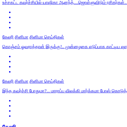
உச்சகட்ட கவர்ச்சியில் யாஷிகா ஆனந்த்....ஜொள்ளுவிடும் ரசிகர்கள்..
கேலரி
சினிமா
சினிமா செய்திகள்
கொஞ்சம் ஓவராத்தான் இருக்கு!.. முன்னழகை எடுப்பாக காட்டிய ஷாலு
கேலரி
சினிமா
சினிமா செய்திகள்
இந்த கவர்ச்சி போதுமா?... மாராப்ப விலக்கி மார்க்கமா போஸ் கொடுத்த
கேலரி