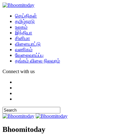
செய்திகள்
தமிழ்நாடு
உலகம்
இந்தியா
சினிமா
விளையாட்டு
வணிகம்
வேலைவாய்ப்பு
தங்கம் விலை நிலவரம்
Connect with us
Bhoomitoday