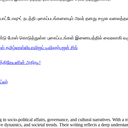
ோட்டோஷுட் நடத்தி புகைப்படங்களையும் அவர் தனது சமூக வலைத்தள பக்
ண்டு போஸ் கொடுத்துள்ள புகைப்படங்கள் இணையத்தில் வைரலாகி வர
ாஸ் தமிழ்
லாஸ்லியா
விஜய் டிவி
ஹர்பஜன் சிங்
ார்த்திகேயனின் அதிரடி!
்லர்
in socio-political affairs, governance, and cultural narratives. With a
ive dynamics, and societal trends. Their writing reflects a deep unders