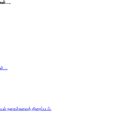
்கள்….
்....
ியல் நகைச்சுவைத் திரைப்படம்.