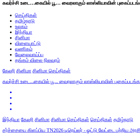
கவர்ச்சி உடை…கையில் பூ… வைரலாகும் லாஸ்லியாவின் புகைப்படங
செய்திகள்
தமிழ்நாடு
உலகம்
இந்தியா
சினிமா
விளையாட்டு
வணிகம்
வேலைவாய்ப்பு
தங்கம் விலை நிலவரம்
கேலரி
சினிமா
சினிமா செய்திகள்
கவர்ச்சி உடை...கையில் பூ... வைரலாகும் லாஸ்லியாவின் புகைப்படங்கள
இந்தியா
கேலரி
சினிமா
சினிமா செய்திகள்
செய்திகள்
தமிழ்நாடு
சர்ச்சையை கிளப்பிய TN2026 டிரெய்லர் - ஓட்டு வேட்டை பற்றிய அரச