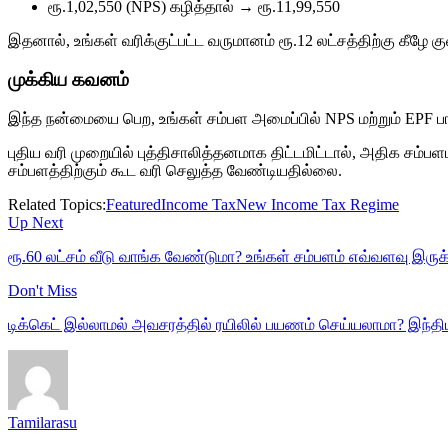
ரூ.1,02,550 (NPS) கழித்தால் → ரூ.11,99,550
இதனால், உங்கள் வரிக்குட்பட்ட வருமானம் ரூ.12 லட்சத்திற்கு கீ
முக்கிய கவனம்
இந்த நன்மையை பெற, உங்கள் சம்பள அமைப்பில் NPS மற்றும் EPF ப
புதிய வரி முறையில் புத்திசாலித்தனமாக திட்டமிட்டால், அதிக சம்பளம
சம்பளத்திற்கும் கூட வரி செலுத்த வேண்டியதில்லை.
Related Topics:
Featured
Income Tax
New Income Tax Regime
Up Next
ரூ.60 லட்சம் வீடு வாங்க வேண்டுமா? உங்கள் சம்பளம் எவ்வளவு இரு
Don't Miss
டிக்கெட் இல்லாமல் அவசரத்தில் ரயிலில் பயணம் செய்யலாமா? இந்த
Tamilarasu