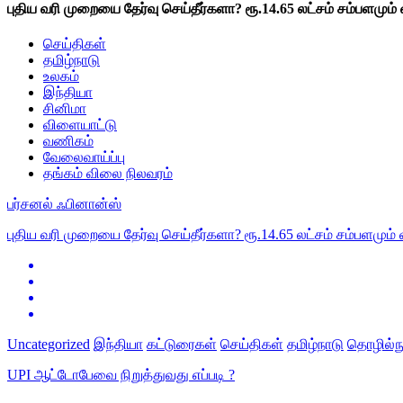
புதிய வரி முறையை தேர்வு செய்தீர்களா? ரூ.14.65 லட்சம் சம்பளமும்
செய்திகள்
தமிழ்நாடு
உலகம்
இந்தியா
சினிமா
விளையாட்டு
வணிகம்
வேலைவாய்ப்பு
தங்கம் விலை நிலவரம்
பர்சனல் ஃபினான்ஸ்
புதிய வரி முறையை தேர்வு செய்தீர்களா? ரூ.14.65 லட்சம் சம்பளமும்
Uncategorized
இந்தியா
கட்டுரைகள்
செய்திகள்
தமிழ்நாடு
தொழில்நு
UPI ஆட்டோபேவை நிறுத்துவது எப்படி ?