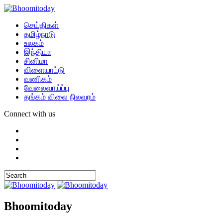
செய்திகள்
தமிழ்நாடு
உலகம்
இந்தியா
சினிமா
விளையாட்டு
வணிகம்
வேலைவாய்ப்பு
தங்கம் விலை நிலவரம்
Connect with us
Bhoomitoday