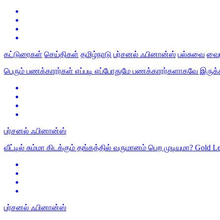
கட்டுரைகள்
செய்திகள்
தமிழ்நாடு
பர்சனல் ஃபினான்ஸ்
பல்சுவை
வைர
பெரும் பணக்காரர்கள் எப்படி எப்போதுமே பணக்காரர்களாகவே இருக்
பர்சனல் ஃபினான்ஸ்
வீட்டில் சும்மா கிடக்கும் தங்கத்தில் வருமானம் பெற முடியுமா? Go
பர்சனல் ஃபினான்ஸ்