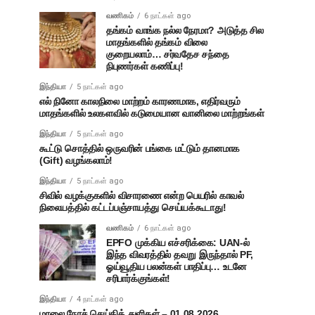
வணிகம்
6 நாட்கள் ago
தங்கம் வாங்க நல்ல நேரமா? அடுத்த சில
மாதங்களில் தங்கம் விலை
குறையலாம்… சர்வதேச சந்தை
நிபுணர்கள் கணிப்பு!
இந்தியா
5 நாட்கள் ago
எல் நினோ காலநிலை மாற்றம் காரணமாக, எதிர்வரும்
மாதங்களில் உலகளவில் கடுமையான வானிலை மாற்றங்கள்
இந்தியா
5 நாட்கள் ago
கூட்டு சொத்தில் ஒருவரின் பங்கை மட்டும் தானமாக
(Gift) வழங்கலாம்!
இந்தியா
5 நாட்கள் ago
சிவில் வழக்குகளில் விசாரணை என்ற பெயரில் காவல்
நிலையத்தில் கட்டப்பஞ்சாயத்து செய்யக்கூடாது!
வணிகம்
6 நாட்கள் ago
EPFO முக்கிய எச்சரிக்கை: UAN-ல்
இந்த விவரத்தில் தவறு இருந்தால் PF,
ஓய்வூதிய பலன்கள் பாதிப்பு… உடனே
சரிபார்க்குங்கள்!
இந்தியா
4 நாட்கள் ago
மாலை நேரச் செய்தித் துளிகள் – 01.08.2026