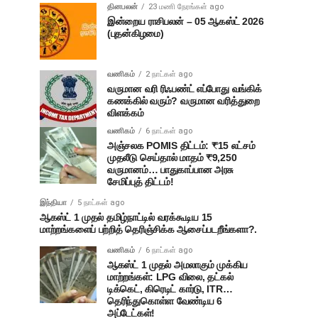
தினபலன்
23 மணி நேரங்கள் ago
இன்றைய ராசிபலன் – 05 ஆகஸ்ட் 2026
(புதன்கிழமை)
வணிகம்
2 நாட்கள் ago
வருமான வரி ரிஃபண்ட் எப்போது வங்கிக்
கணக்கில் வரும்? வருமான வரித்துறை
விளக்கம்
வணிகம்
6 நாட்கள் ago
அஞ்சலக POMIS திட்டம்: ₹15 லட்சம்
முதலீடு செய்தால் மாதம் ₹9,250
வருமானம்… பாதுகாப்பான அரசு
சேமிப்புத் திட்டம்!
இந்தியா
5 நாட்கள் ago
ஆகஸ்ட் 1 முதல் தமிழ்நாட்டில் வரக்கூடிய 15
மாற்றங்களைப் பற்றித் தெரிஞ்சிக்க ஆசைப்படறீங்களா?.
வணிகம்
6 நாட்கள் ago
ஆகஸ்ட் 1 முதல் அமலாகும் முக்கிய
மாற்றங்கள்: LPG விலை, தட்கல்
டிக்கெட், கிரெடிட் கார்டு, ITR…
தெரிந்துகொள்ள வேண்டிய 6
அப்டேட்கள்!