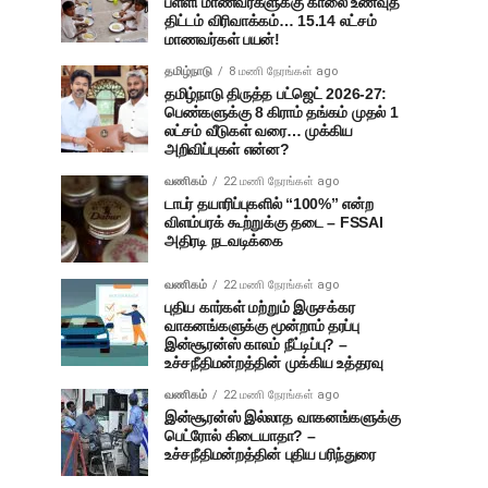
பள்ளி மாணவர்களுக்கு காலை உணவுத்
திட்டம் விரிவாக்கம்… 15.14 லட்சம்
மாணவர்கள் பயன்!
தமிழ்நாடு
8 மணி நேரங்கள் ago
தமிழ்நாடு திருத்த பட்ஜெட் 2026-27:
பெண்களுக்கு 8 கிராம் தங்கம் முதல் 1
லட்சம் வீடுகள் வரை… முக்கிய
அறிவிப்புகள் என்ன?
வணிகம்
22 மணி நேரங்கள் ago
டாபர் தயாரிப்புகளில் “100%” என்ற
விளம்பரக் கூற்றுக்கு தடை – FSSAI
அதிரடி நடவடிக்கை
வணிகம்
22 மணி நேரங்கள் ago
புதிய கார்கள் மற்றும் இருசக்கர
வாகனங்களுக்கு மூன்றாம் தரப்பு
இன்சூரன்ஸ் காலம் நீட்டிப்பு? –
உச்சநீதிமன்றத்தின் முக்கிய உத்தரவு
வணிகம்
22 மணி நேரங்கள் ago
இன்சூரன்ஸ் இல்லாத வாகனங்களுக்கு
பெட்ரோல் கிடையாதா? –
உச்சநீதிமன்றத்தின் புதிய பரிந்துரை