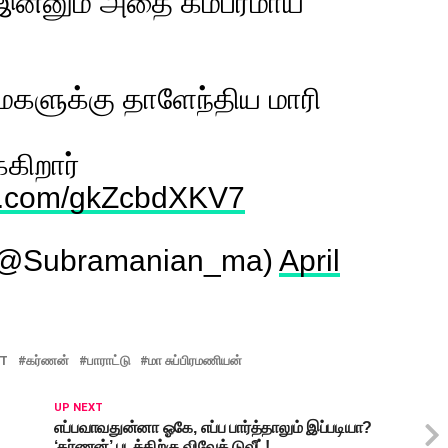
 இன்னும் அதை கம்பீரமாய்
மைகளுக்கு தாளேந்திய மாரி
்கிறார்
ter.com/gkZcbdXKV7
(@Subramanian_ma)
April
T
கர்ணன்
பாராட்டு
மா சுப்பிரமணியன்
UP NEXT
எப்பவாவதுன்னா ஓகே, எப்ப பார்த்தாலும் இப்படியா?
‘கர்ணன்’ படத்திற்கு விவேக் டுவீட்!