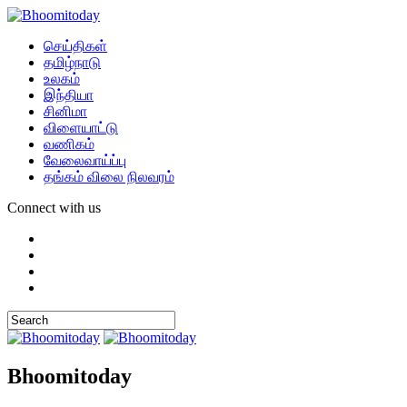
செய்திகள்
தமிழ்நாடு
உலகம்
இந்தியா
சினிமா
விளையாட்டு
வணிகம்
வேலைவாய்ப்பு
தங்கம் விலை நிலவரம்
Connect with us
Bhoomitoday