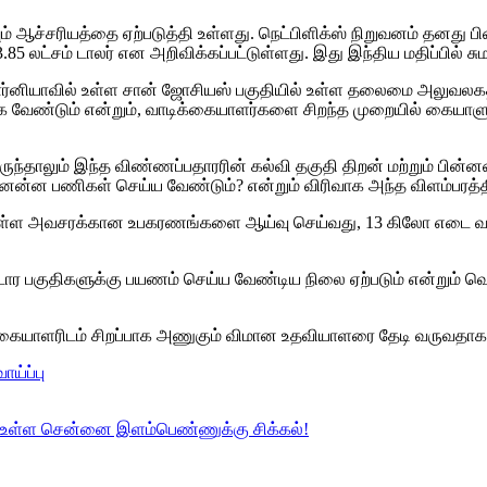
யும் ஆச்சரியத்தை ஏற்படுத்தி உள்ளது. நெட்பிளிக்ஸ் நிறுவனம் தனத
5 லட்சம் டாலர் என அறிவிக்கப்பட்டுள்ளது. இது இந்திய மதிப்பில் சுமா
ர்னியாவில் உள்ள சான் ஜோசியஸ் பகுதியில் உள்ள தலைமை அலுவலகத்த
ுக்க வேண்டும் என்றும், வாடிக்கையாளர்களை சிறந்த முறையில் கையாளு
 இருந்தாலும் இந்த விண்ணப்பதாரரின் கல்வி தகுதி திறன் மற்றும் பின
னென்ன பணிகள் செய்ய வேண்டும்? என்றும் விரிவாக அந்த விளம்பரத்தி
ிகளில் உள்ள அவசரக்கான உபகரணங்களை ஆய்வு செய்வது, 13 கிலோ எட
ட்டார பகுதிகளுக்கு பயணம் செய்ய வேண்டிய நிலை ஏற்படும் என்றும் வ
கையாளரிடம் சிறப்பாக அணுகும் விமான உதவியாளரை தேடி வருவதாக ந
ய்ப்பு
ல் உள்ள சென்னை இளம்பெண்ணுக்கு சிக்கல்!