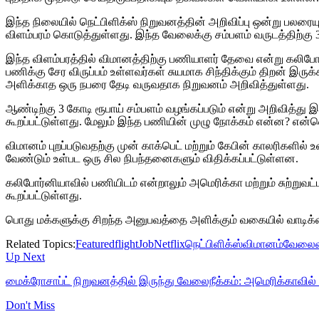
இந்த நிலையில் நெட்பிளிக்ஸ் நிறுவனத்தின் அறிவிப்பு ஒன்று பலரை
விளம்பரம் கொடுத்துள்ளது. இந்த வேலைக்கு சம்பளம் வருடத்திற்கு 3.8
இந்த விளம்பரத்தில் விமானத்திற்கு பணியாளர் தேவை என்று கலிபோ
பணிக்கு சேர விருப்பம் உள்ளவர்கள் சுயமாக சிந்திக்கும் திறன் இர
அளிக்காத ஒரு நபரை தேடி வருவதாக நிறுவனம் அறிவித்துள்ளது.
ஆண்டிற்கு 3 கோடி ரூபாய் சம்பளம் வழங்கப்படும் என்று அறிவித்து
கூறப்பட்டுள்ளது. மேலும் இந்த பணியின் முழு நோக்கம் என்ன? என்
விமானம் புறப்படுவதற்கு முன் காக்பெட் மற்றும் கேபின் காலர
வேண்டும் உள்பட ஒரு சில நிபந்தனைகளும் விதிக்கப்பட்டுள்ளன.
கலிபோர்னியாவில் பணியிடம் என்றாலும் அமெரிக்கா மற்றும் சுற்றுவ
கூறப்பட்டுள்ளது.
பொது மக்களுக்கு சிறந்த அனுபவத்தை அளிக்கும் வகையில் வாடிக்
Related Topics:
Featured
flight
Job
Netflix
நெட்பிளிக்ஸ்
விமானம்
வேலைவா
Up Next
மைக்ரோசாப்ட் நிறுவனத்தில் இருந்து வேலைநீக்கம்: அமெரிக்காவி
Don't Miss