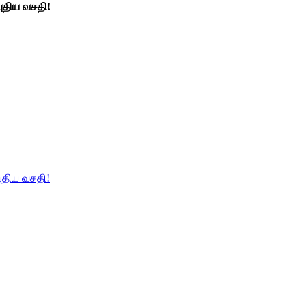
ுதிய வசதி!
ுதிய வசதி!