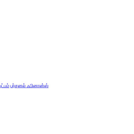
ட்பம்
பர்சனல் ஃபினான்ஸ்