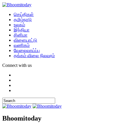
செய்திகள்
தமிழ்நாடு
உலகம்
இந்தியா
சினிமா
விளையாட்டு
வணிகம்
வேலைவாய்ப்பு
தங்கம் விலை நிலவரம்
Connect with us
Bhoomitoday