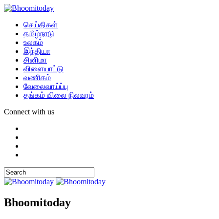
செய்திகள்
தமிழ்நாடு
உலகம்
இந்தியா
சினிமா
விளையாட்டு
வணிகம்
வேலைவாய்ப்பு
தங்கம் விலை நிலவரம்
Connect with us
Bhoomitoday