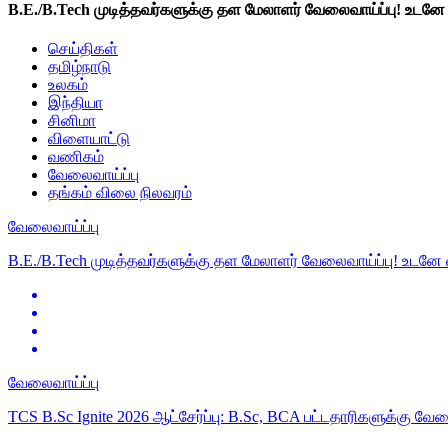
B.E./B.Tech முடித்தவர்களுக்கு தள மேலாளர் வேலைவாய்ப்பு! உடனே
செய்திகள்
தமிழ்நாடு
உலகம்
இந்தியா
சினிமா
விளையாட்டு
வணிகம்
வேலைவாய்ப்பு
தங்கம் விலை நிலவரம்
வேலைவாய்ப்பு
B.E./B.Tech முடித்தவர்களுக்கு தள மேலாளர் வேலைவாய்ப்பு! உடனே
வேலைவாய்ப்பு
TCS B.Sc Ignite 2026 ஆட்சேர்ப்பு: B.Sc, BCA பட்டதாரிகளுக்கு வே