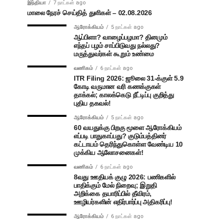
இந்தியா
7 நாட்கள் ago
மாலை நேரச் செய்தித் துளிகள் – 02.08.2026
ஆரோக்கியம்
5 நாட்கள் ago
ஆப்பிளா? வாழைப்பழமா? தினமும்
எந்தப் பழம் சாப்பிடுவது நல்லது?
மருத்துவர்கள் கூறும் உண்மை
வணிகம்
6 நாட்கள் ago
ITR Filing 2026: ஜூலை 31-க்குள் 5.9
கோடி வருமான வரி கணக்குகள்
தாக்கல்; காலக்கெடு நீட்டிப்பு குறித்து
புதிய தகவல்!
ஆரோக்கியம்
5 நாட்கள் ago
60 வயதுக்கு பிறகு மூளை ஆரோக்கியம்
எப்படி பாதுகாப்பது? குடும்பத்தினர்
கட்டாயம் தெரிந்துகொள்ள வேண்டிய 10
முக்கிய ஆலோசனைகள்!
வணிகம்
6 நாட்கள் ago
8வது ஊதியக் குழு 2026: பணிகளில்
பாதிக்கும் மேல் நிறைவு; இறுதி
அறிக்கை தயாரிப்பில் தீவிரம்,
ஊழியர்களின் எதிர்பார்ப்பு அதிகரிப்பு!
ஆரோக்கியம்
6 நாட்கள் ago