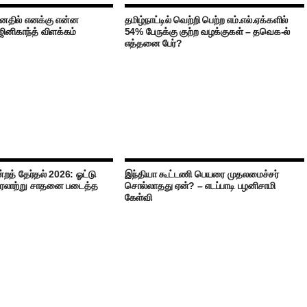
ானதில் எனக்கு என்ன
தமிழ்நாட்டில் வெற்றி பெற்ற எம்.எல்.ஏக்களில்
னிகாந்த் விளக்கம்
54% பேருக்கு குற்ற வழக்குகள் – தவெக-ல்
எத்தனை பேர்?
்றத் தேர்தல் 2026: ஓட்டு
இந்தியா கூட்டணி பெயரை முதலமைச்சர்
வரலாற்று சாதனை படைத்த
சொல்லாதது ஏன்? – எடப்பாடி பழனிசாமி
கேள்வி