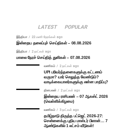
LATEST
POPULAR
இந்தியா
22 மணி நேரங்கள் ago
இன்றைய தலைப்புச் செய்திகள் – 08.08.2026
இந்தியா
2 நாட்கள் ago
மாலை நேரச் செய்தித் துளிகள் – 07.08.2026
வணிகம்
2 நாட்கள் ago
UPI பரிவர்த்தனைகளுக்கு கட்டணம்
வருமா? யார் செலுத்த வேண்டும்?
வாடிக்கையாளர்களுக்கு என்ன பாதிப்பு?
தினபலன்
2 நாட்கள் ago
இன்றைய ராசிபலன் – 07 ஆகஸ்ட் 2026
(வெள்ளிக்கிழமை)
வணிகம்
3 நாட்கள் ago
தமிழ்நாடு திருத்த பட்ஜெட் 2026-27:
சென்னைக்கு புதிய மாஸ்டர் பிளான்… 7
ஆண்டுகளில் 1 லட்சம் வீடுகள்!