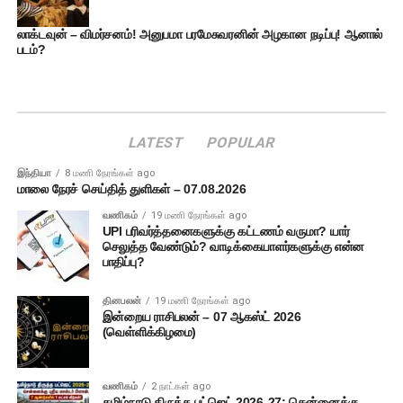
லாக்டவுன் – விமர்சனம்! அனுபமா பரமேசுவரனின் அழகான நடிப்பு! ஆனால்
படம்?
LATEST
POPULAR
இந்தியா
8 மணி நேரங்கள் ago
மாலை நேரச் செய்தித் துளிகள் – 07.08.2026
வணிகம்
19 மணி நேரங்கள் ago
UPI பரிவர்த்தனைகளுக்கு கட்டணம் வருமா? யார்
செலுத்த வேண்டும்? வாடிக்கையாளர்களுக்கு என்ன
பாதிப்பு?
தினபலன்
19 மணி நேரங்கள் ago
இன்றைய ராசிபலன் – 07 ஆகஸ்ட் 2026
(வெள்ளிக்கிழமை)
வணிகம்
2 நாட்கள் ago
தமிழ்நாடு திருத்த பட்ஜெட் 2026-27: சென்னைக்கு