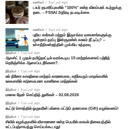
வணிகம்
3 நாட்கள் ago
டாபர் தயாரிப்புகளில் “100%” என்ற விளம்பரக் கூற்றுக்கு
தடை – FSSAI அதிரடி நடவடிக்கை
வணிகம்
3 நாட்கள் ago
புதிய கார்கள் மற்றும் இருசக்கர வாகனங்களுக்கு
மூன்றாம் தரப்பு இன்சூரன்ஸ் காலம் நீட்டிப்பு? –
உச்சநீதிமன்றத்தின் முக்கிய உத்தரவு
இந்தியா
7 நாட்கள் ago
ஆகஸ்ட் 1 முதல் தமிழ்நாட்டில் வரக்கூடிய 15 மாற்றங்களைப் பற்றித்
தெரிஞ்சிக்க ஆசைப்படறீங்களா?.
இந்தியா
7 நாட்கள் ago
எல் நினோ காலநிலை மாற்றம் காரணமாக, எதிர்வரும் மாதங்களில்
உலகளவில் கடுமையான வானிலை மாற்றங்கள்
இந்தியா
5 நாட்கள் ago
மாலை நேரச் செய்தித் துளிகள் – 02.08.2026
இந்தியா
7 நாட்கள் ago
கூட்டு சொத்தில் ஒருவரின் பங்கை மட்டும் தானமாக (Gift) வழங்கலாம்!
இந்தியா
7 நாட்கள் ago
சிவில் வழக்குகளில் விசாரணை என்ற பெயரில் காவல் நிலையத்தில்
கட்டப்பஞ்சாயத்து செய்யக்கூடாது!