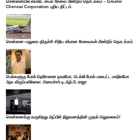
சென்னையில் ஸ்மார்ட் பைக் சேவை மீண்டும் தொடக்கம் – Greater
Chennai Corporation புதிய திட்டம்
சென்னை–மதுரை–திருச்சி சிறிய விமான சேவைகள் மீண்டும் தொடக்கம்
பெங்களூரு போல் நெரிசலான நகரமோ, டெல்லி போல் மாசுபட்ட மாநிலமோ
ஆக விரும்பவில்லை: அமைச்சர் டி.ஆர்.பி. ராஜா
சென்னைக்கு வருகிறது ஆப்பிள் நிறுவனத்தின் முதல் அலுவலகம்!