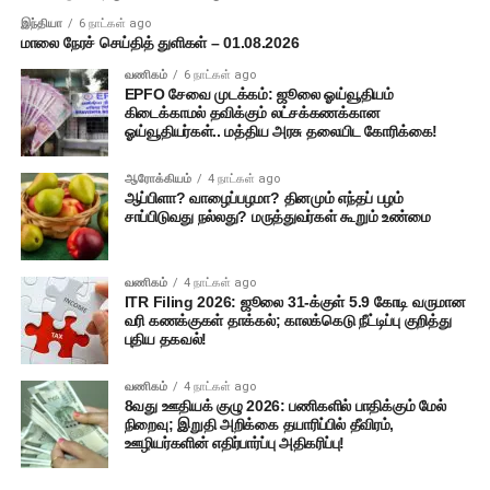
இந்தியா
6 நாட்கள் ago
மாலை நேரச் செய்தித் துளிகள் – 01.08.2026
வணிகம்
6 நாட்கள் ago
EPFO சேவை முடக்கம்: ஜூலை ஓய்வூதியம்
கிடைக்காமல் தவிக்கும் லட்சக்கணக்கான
ஓய்வூதியர்கள்.. மத்திய அரசு தலையிட கோரிக்கை!
ஆரோக்கியம்
4 நாட்கள் ago
ஆப்பிளா? வாழைப்பழமா? தினமும் எந்தப் பழம்
சாப்பிடுவது நல்லது? மருத்துவர்கள் கூறும் உண்மை
வணிகம்
4 நாட்கள் ago
ITR Filing 2026: ஜூலை 31-க்குள் 5.9 கோடி வருமான
வரி கணக்குகள் தாக்கல்; காலக்கெடு நீட்டிப்பு குறித்து
புதிய தகவல்!
வணிகம்
4 நாட்கள் ago
8வது ஊதியக் குழு 2026: பணிகளில் பாதிக்கும் மேல்
நிறைவு; இறுதி அறிக்கை தயாரிப்பில் தீவிரம்,
ஊழியர்களின் எதிர்பார்ப்பு அதிகரிப்பு!