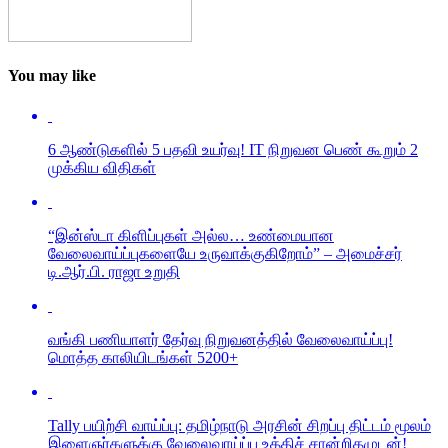
You may like
6 ஆண்டுகளில் 5 பதவி உயர்வு! IT நிறுவன பெண் கூறும் 2
முக்கிய விதிகள்
“இன்ஸ்டா கிளிப்புகள் அல்ல… உண்மையான
வேலைவாய்ப்புகளையே உருவாக்குகிறோம்” – அமைச்சர்
டி.ஆர்.பி. ராஜா உறுதி
வங்கி பணியாளர் தேர்வு நிறுவனத்தில் வேலைவாய்ப்பு!
மொத்த காலியிடங்கள் 5200+
Tally பயிற்சி வாய்ப்பு: தமிழ்நாடு அரசின் சிறப்பு திட்டம் மூலம்
இளைஞர்களுக்கு வேலைவாய்ப்பு உத்திச் சான்றிதழுடன்!