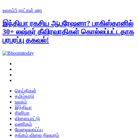
உலகம்
5 நாட்கள் ago
இந்தியா ரகசிய ஆபரேஷனா? பாகிஸ்தானில்
30+ லஷ்கர் தீவிரவாதிகள் கொல்லப்பட்டதாக
பரபரப்பு தகவல்!
செய்திகள்
தமிழ்நாடு
உலகம்
இந்தியா
சினிமா
விளையாட்டு
வணிகம்
வேலைவாய்ப்பு
தங்கம் விலை நிலவரம்