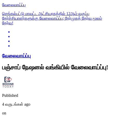
வேலைவாய்ப்பு
செங்கல்பட்டு மாவட்ட ஆட்சியரகத்தில் 12ஆம் வகுப்பு
தேர்ச்சியாளர்களுக்கு வேலைவாய்ப்பு; நேர்முகத் தேர்வு மூலம்
தேர்வு!
வேலைவாய்ப்பு
பஞ்சாப் நேஷனல் வங்கியில் வேலைவாய்ப்பு!
Published
4 வருடங்கள் ago
on