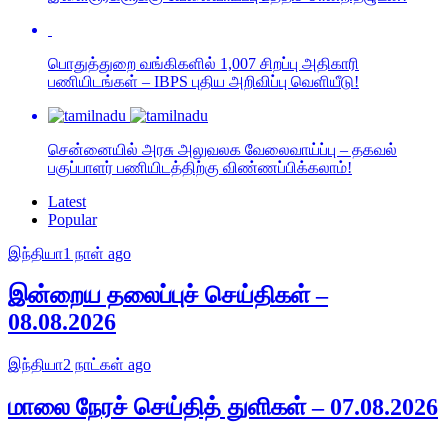
பொதுத்துறை வங்கிகளில் 1,007 சிறப்பு அதிகாரி
பணியிடங்கள் – IBPS புதிய அறிவிப்பு வெளியீடு!
சென்னையில் அரசு அலுவலக வேலைவாய்ப்பு – தகவல்
பகுப்பாளர் பணியிடத்திற்கு விண்ணப்பிக்கலாம்!
Latest
Popular
இந்தியா
1 நாள் ago
இன்றைய தலைப்புச் செய்திகள் –
08.08.2026
இந்தியா
2 நாட்கள் ago
மாலை நேரச் செய்தித் துளிகள் – 07.08.2026