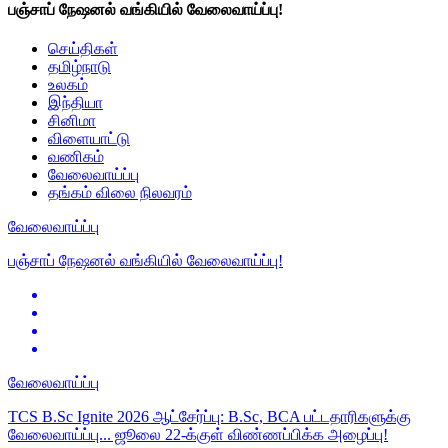
பஞ்சாப் நேஷனல் வங்கியில் வேலைவாய்ப்பு!
செய்திகள்
தமிழ்நாடு
உலகம்
இந்தியா
சினிமா
விளையாட்டு
வணிகம்
வேலைவாய்ப்பு
தங்கம் விலை நிலவரம்
வேலைவாய்ப்பு
பஞ்சாப் நேஷனல் வங்கியில் வேலைவாய்ப்பு!
வேலைவாய்ப்பு
TCS B.Sc Ignite 2026 ஆட்சேர்ப்பு: B.Sc, BCA பட்டதாரிகளுக்கு
வேலைவாய்ப்பு... ஜூலை 22-க்குள் விண்ணப்பிக்க அழைப்பு!