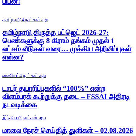
பயன்!
தமிழ்நாடு
4 நாட்கள் ago
தமிழ்நாடு திருத்த பட்ஜெட் 2026-27:
பெண்களுக்கு 8 கிராம் தங்கம் முதல் 1
லட்சம் வீடுகள் வரை… முக்கிய அறிவிப்புகள்
என்ன?
வணிகம்
4 நாட்கள் ago
டாபர் தயாரிப்புகளில் “100%” என்ற
விளம்பரக் கூற்றுக்கு தடை – FSSAI அதிரடி
நடவடிக்கை
இந்தியா
7 நாட்கள் ago
மாலை நேரச் செய்தித் துளிகள் – 02.08.2026