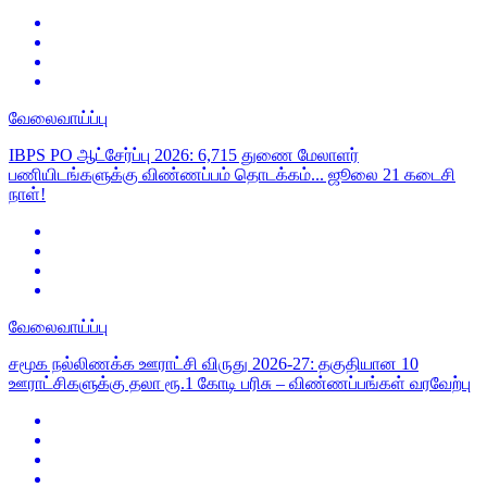
வேலைவாய்ப்பு
IBPS PO ஆட்சேர்ப்பு 2026: 6,715 துணை மேலாளர்
பணியிடங்களுக்கு விண்ணப்பம் தொடக்கம்... ஜூலை 21 கடைசி
நாள்!
வேலைவாய்ப்பு
சமூக நல்லிணக்க ஊராட்சி விருது 2026-27: தகுதியான 10
ஊராட்சிகளுக்கு தலா ரூ.1 கோடி பரிசு – விண்ணப்பங்கள் வரவேற்பு