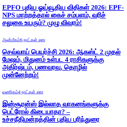
EPFO புதிய ஓய்வூதிய விதிகள் 2026: EPF-
NPS மாற்றத்தால் கைச் சம்பளம், வரிச்
சலுகை உயரும்? முழு விவரம்!
ஆன்மீகம்
6 நாட்கள் ago
செவ்வாய் பெயர்ச்சி 2026: ஆகஸ்ட் 2 முதல்
மேஷம், மிதுனம் உள்பட 4 ராசிகளுக்கு
அதிர்ஷ்டம், பணவரவு, தொழில்
முன்னேற்றம்!
வணிகம்
4 நாட்கள் ago
இன்சூரன்ஸ் இல்லாத வாகனங்களுக்கு
பெட்ரோல் கிடையாதா? –
உச்சநீதிமன்றத்தின் புதிய பரிந்துரை