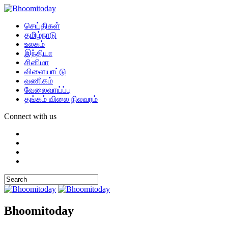
செய்திகள்
தமிழ்நாடு
உலகம்
இந்தியா
சினிமா
விளையாட்டு
வணிகம்
வேலைவாய்ப்பு
தங்கம் விலை நிலவரம்
Connect with us
Bhoomitoday