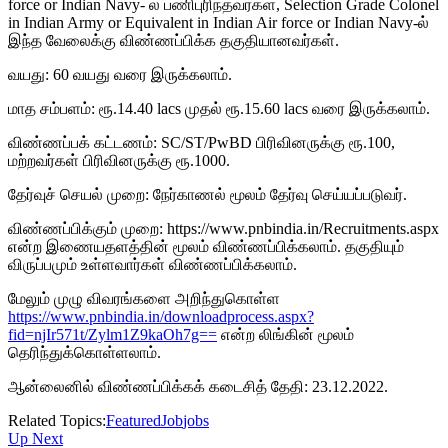
force or Indian Navy- ல் பணிபுரிந்தவர்கள், Selection Grade Colonel
in Indian Army or Equivalent in Indian Air force or Indian Navy-ல்
இந்த வேலைக்கு விண்ணப்பிக்க தகுதியானவர்கள்.
வயது: 60 வயது வரை இருக்கலாம்.
மாத சம்பளம்: ரூ.14.40 lacs முதல் ரூ.15.60 lacs வரை இருக்கலாம்.
விண்ணப்பக் கட்டணம்: SC/ST/PwBD பிரிவினருக்கு ரூ.100,
மற்றவர்கள் பிரிவினருக்கு ரூ.1000.
தேர்வுச் செயல் முறை: நேர்காணல் மூலம் தேர்வு செய்யப்படுவர்.
விண்ணப்பிக்கும் முறை: https://www.pnbindia.in/Recruitments.aspx
என்ற இணையதளத்தின் மூலம் விண்ணப்பிக்கலாம். தகுதியும்
விருப்பமும் உள்ளவார்கள் விண்ணப்பிக்கலாம்.
மேலும் முழு விவரங்களை அறிந்துகொள்ள
https://www.pnbindia.in/downloadprocess.aspx?
fid=njIr571t/Zylm1Z9kaOh7g==
என்ற லிங்கின் மூலம்
தெரிந்துக்கொள்ளலாம்.
ஆன்லைனில் விண்ணப்பிக்கக் கடைசித் தேதி: 23.12.2022.
Related Topics:
Featured
Job
jobs
Up Next