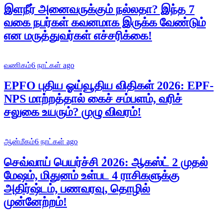
இளநீர் அனைவருக்கும் நல்லதா? இந்த 7
வகை நபர்கள் கவனமாக இருக்க வேண்டும்
என மருத்துவர்கள் எச்சரிக்கை!
வணிகம்
6 நாட்கள் ago
EPFO புதிய ஓய்வூதிய விதிகள் 2026: EPF-
NPS மாற்றத்தால் கைச் சம்பளம், வரிச்
சலுகை உயரும்? முழு விவரம்!
ஆன்மீகம்
6 நாட்கள் ago
செவ்வாய் பெயர்ச்சி 2026: ஆகஸ்ட் 2 முதல்
மேஷம், மிதுனம் உள்பட 4 ராசிகளுக்கு
அதிர்ஷ்டம், பணவரவு, தொழில்
முன்னேற்றம்!