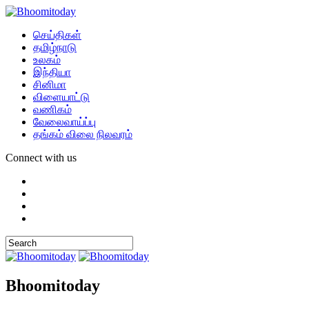
செய்திகள்
தமிழ்நாடு
உலகம்
இந்தியா
சினிமா
விளையாட்டு
வணிகம்
வேலைவாய்ப்பு
தங்கம் விலை நிலவரம்
Connect with us
Bhoomitoday