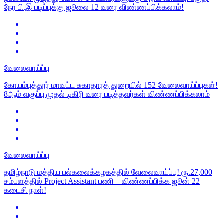
நேர பி.இ படிப்புக்கு ஜூலை 12 வரை விண்ணப்பிக்கலாம்!
வேலைவாய்ப்பு
கோயம்புத்தூர் மாவட்ட சுகாதாரத் துறையில் 152 வேலைவாய்ப்புகள்!
8ஆம் வகுப்பு முதல் டிகிரி வரை படித்தவர்கள் விண்ணப்பிக்கலாம்
வேலைவாய்ப்பு
தமிழ்நாடு மத்திய பல்கலைக்கழகத்தில் வேலைவாய்ப்பு! ரூ.27,000
சம்பளத்தில் Project Assistant பணி – விண்ணப்பிக்க ஜூன் 22
கடைசி நாள்!