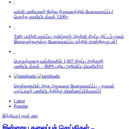
வங்கி பணியாளர் தேர்வு நிறுவனத்தில் வேலைவாய்ப்பு!
மொத்த காலியிடங்கள் 5200+
Tally பயிற்சி வாய்ப்பு: தமிழ்நாடு அரசின் சிறப்பு திட்டம் மூலம்
இளைஞர்களுக்கு வேலைவாய்ப்பு உத்திச் சான்றிதழுடன்!
பொதுத்துறை வங்கிகளில் 1,007 சிறப்பு அதிகாரி
பணியிடங்கள் – IBPS புதிய அறிவிப்பு வெளியீடு!
சென்னையில் அரசு அலுவலக வேலைவாய்ப்பு – தகவல்
பகுப்பாளர் பணியிடத்திற்கு விண்ணப்பிக்கலாம்!
Latest
Popular
இந்தியா
1 நாள் ago
இன்றைய தலைப்புச் செய்திகள் –