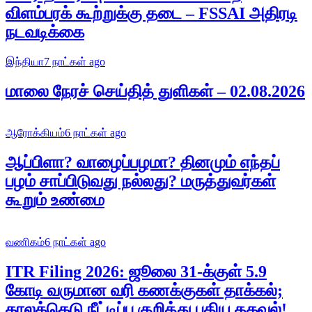
விளம்பரக் கூற்றுக்கு தடை – FSSAI அதிரடி
நடவடிக்கை
இந்தியா
7 நாட்கள் ago
மாலை நேரச் செய்தித் துளிகள் – 02.08.2026
ஆரோக்கியம்
6 நாட்கள் ago
ஆப்பிளா? வாழைப்பழமா? தினமும் எந்தப்
பழம் சாப்பிடுவது நல்லது? மருத்துவர்கள்
கூறும் உண்மை
வணிகம்
6 நாட்கள் ago
ITR Filing 2026: ஜூலை 31-க்குள் 5.9
கோடி வருமான வரி கணக்குகள் தாக்கல்;
காலக்கெடு நீட்டிப்பு குறித்து புதிய தகவல்!