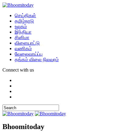
செய்திகள்
தமிழ்நாடு
உலகம்
இந்தியா
சினிமா
விளையாட்டு
வணிகம்
வேலைவாய்ப்பு
தங்கம் விலை நிலவரம்
Connect with us
Bhoomitoday