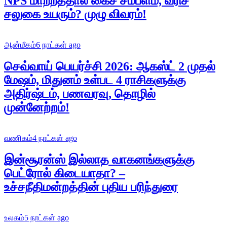
NPS மாற்றத்தால் கைச் சம்பளம், வரிச்
சலுகை உயரும்? முழு விவரம்!
ஆன்மீகம்
6 நாட்கள் ago
செவ்வாய் பெயர்ச்சி 2026: ஆகஸ்ட் 2 முதல்
மேஷம், மிதுனம் உள்பட 4 ராசிகளுக்கு
அதிர்ஷ்டம், பணவரவு, தொழில்
முன்னேற்றம்!
வணிகம்
4 நாட்கள் ago
இன்சூரன்ஸ் இல்லாத வாகனங்களுக்கு
பெட்ரோல் கிடையாதா? –
உச்சநீதிமன்றத்தின் புதிய பரிந்துரை
உலகம்
5 நாட்கள் ago