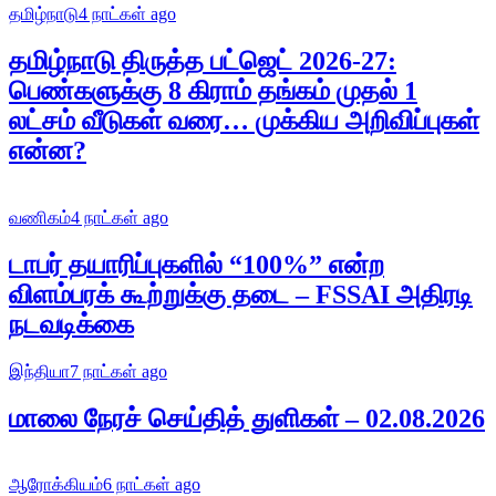
தமிழ்நாடு
4 நாட்கள் ago
தமிழ்நாடு திருத்த பட்ஜெட் 2026-27:
பெண்களுக்கு 8 கிராம் தங்கம் முதல் 1
லட்சம் வீடுகள் வரை… முக்கிய அறிவிப்புகள்
என்ன?
வணிகம்
4 நாட்கள் ago
டாபர் தயாரிப்புகளில் “100%” என்ற
விளம்பரக் கூற்றுக்கு தடை – FSSAI அதிரடி
நடவடிக்கை
இந்தியா
7 நாட்கள் ago
மாலை நேரச் செய்தித் துளிகள் – 02.08.2026
ஆரோக்கியம்
6 நாட்கள் ago