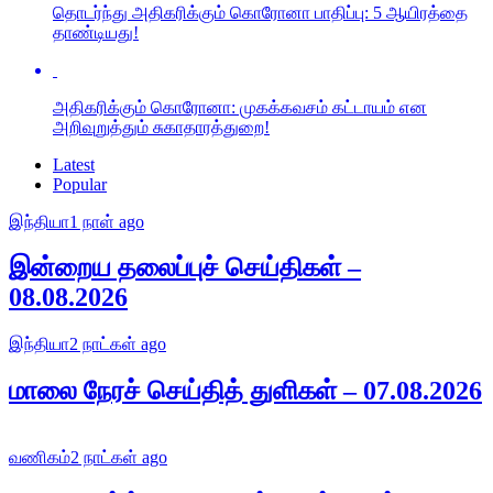
தொடர்ந்து அதிகரிக்கும் கொரோனா பாதிப்பு: 5 ஆயிரத்தை
தாண்டியது!
அதிகரிக்கும் கொரோனா: முகக்கவசம் கட்டாயம் என
அறிவுறுத்தும் சுகாதாரத்துறை!
Latest
Popular
இந்தியா
1 நாள் ago
இன்றைய தலைப்புச் செய்திகள் –
08.08.2026
இந்தியா
2 நாட்கள் ago
மாலை நேரச் செய்தித் துளிகள் – 07.08.2026
வணிகம்
2 நாட்கள் ago