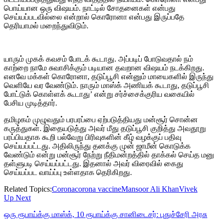
பொய்யான ஒரு விஷயம். நாட்டில் சோதனைகள் என்பது
செய்யப்படவில்லை என்றால் கொரோனா என்பது இருப்பதே
தெரியாமல் மறைந்துவிடும்.
யாரும் முகக் கவசம் போடக் கூடாது. அப்படிப் போடுவதால் நம்
காற்றை நாமே சுவாசிக்கும் படியான தவறான விஷயம் நடக்கிறது.
எனவே மக்கள் கொரோனா, தடுப்பூசி என்னும் மாயைகளில் இருந்து
வெளியே வர வேண்டும். நாரும் மாஸ்க் அணியக் கூடாது, தடுப்பூசி
போட்டுக் கொள்ளக் கூடாது’ என்று சர்ச்சைக்குரிய வகையில்
பேசிய முடித்தார்.
தமிழகம் முழுவதும் பரபரப்பை ஏற்படுத்தியது மன்சூர் சொன்ன
கருத்துகள். இதையடுத்து அவர் மீது தடுப்பூசி குறித்து அவதூறு
பரப்பியதாக கூறி பல்வேறு பிரிவுகளின் கீழ் வழக்குப் பதிவு
செய்யப்பட்டது. அதிலிருந்து தனக்கு முன் ஜாமீன் கொடுக்க
வேண்டும் என்று மன்சூர் நேற்று நீதிமன்றத்தில் தாக்கல் செய்த மனு
தள்ளுபடி செய்யப்பட்டது. இதனால் அவர் விரைவில் கைது
செய்யப்பட வாய்ப்பு உள்ளதாக தெரிகிறது.
Related Topics:
Corona
corona vaccine
Mansoor Ali Khan
Vivek
Up Next
ஒரு ரூபாய்க்கு மாஸ்க், 10 ரூபாய்க்கு சானிடைசர்: புதுச்சேரி அரசு