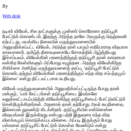
By
Web desk
நடிகர் விவேக், சில நாட்களுக்கு முன்னர் கொரோனா தடுப்பூசி
போட்டுக் கொண்டார். இதற்கு அடுத்த நாளே அவருக்கு நெஞ்சுவலி
ஏற்பட்டது. மயங்கிய நிலையில் மருத்துவமனையில்
அனுமதிக்கப்பட்ட விவேக், அடுத்த நாள் யாரும் எதிர்பாராத விதமாக
காலமானார். தமிழ்த் திரையுலகையே சோகத்தில் ஆழ்த்தியது
இச்சம்பவம். விவேக்கின் மரணத்திற்குத் தடுப்பூசி தான் காரணமா
என்கிற கேள்விகளும் அப்போது எழுந்தன. அதற்கு விவேக்கிற்கு
சிகிச்சை அளித்த மருத்துவமனைத் தரப்பு, ‘தடுப்பூசி போட்டுக்
கொண்டதற்கும் விவேக்கின் மரணத்திற்கும் எந்த வித சம்பந்தமும்
இல்லை’ என்று திட்டவட்டமாக கூறியது.
விவேக் மருத்துமவனையில் அனுமதிக்கப்பட்டிருந்த போது தான்
மன்சூர், ‘யார் கேட்டார்கள் தடுப்பூசியை. இவர்களே
வலுக்காட்டாயப்படுத்தி விவேக்கிற்கு தடுப்பூசியைப் போட்டுவிட்டுச்
சென்றிருக்கிறார்கள். அதனால் தான் தற்போது அவர் சுயநினைவு
இல்லாமல் துவண்டு கிடக்கிறார். தடுப்பூசியில் என்னென்ன
விஷயங்கள் இருக்கிறது என்பது பற்றி இதுவரை எந்த வித
விளக்கமும் கொடுக்கப்படவில்லை. அப்படி இருக்கும் போது
மக்களை தடுப்பூசிப் போட்டுக் கொள்ள வேண்டும் என்று
கட்டாயப்படுத்துவது எந்த விதத்தில் நியாயம். கொரோனா என்பது