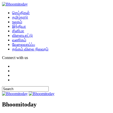
செய்திகள்
தமிழ்நாடு
உலகம்
இந்தியா
சினிமா
விளையாட்டு
வணிகம்
வேலைவாய்ப்பு
தங்கம் விலை நிலவரம்
Connect with us
Bhoomitoday