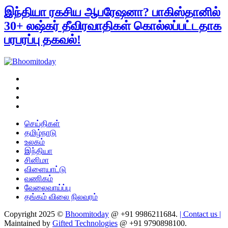
இந்தியா ரகசிய ஆபரேஷனா? பாகிஸ்தானில்
30+ லஷ்கர் தீவிரவாதிகள் கொல்லப்பட்டதாக
பரபரப்பு தகவல்!
செய்திகள்
தமிழ்நாடு
உலகம்
இந்தியா
சினிமா
விளையாட்டு
வணிகம்
வேலைவாய்ப்பு
தங்கம் விலை நிலவரம்
Copyright 2025 ©
Bhoomitoday
@ +91 9986211684.
| Contact us |
Maintained by
Gifted Technologies
@ +91 9790898100.