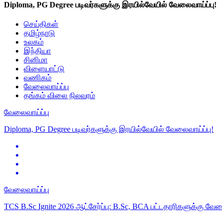
Diploma, PG Degree படிவர்களுக்கு இரயில்வேயில் வேலைவாய்ப்பு!
செய்திகள்
தமிழ்நாடு
உலகம்
இந்தியா
சினிமா
விளையாட்டு
வணிகம்
வேலைவாய்ப்பு
தங்கம் விலை நிலவரம்
வேலைவாய்ப்பு
Diploma, PG Degree படிவர்களுக்கு இரயில்வேயில் வேலைவாய்ப்பு!
வேலைவாய்ப்பு
TCS B.Sc Ignite 2026 ஆட்சேர்ப்பு: B.Sc, BCA பட்டதாரிகளுக்கு வே