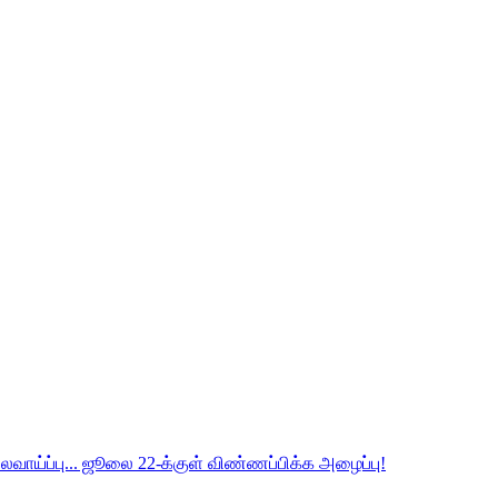
லைவாய்ப்பு... ஜூலை 22-க்குள் விண்ணப்பிக்க அழைப்பு!