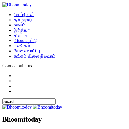
செய்திகள்
தமிழ்நாடு
உலகம்
இந்தியா
சினிமா
விளையாட்டு
வணிகம்
வேலைவாய்ப்பு
தங்கம் விலை நிலவரம்
Connect with us
Bhoomitoday