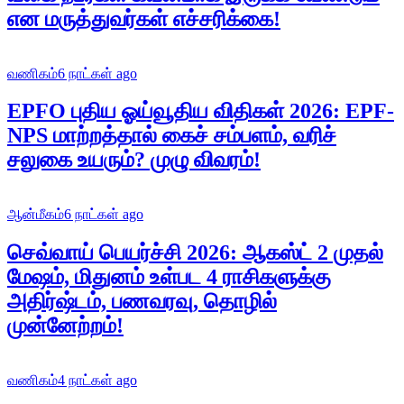
என மருத்துவர்கள் எச்சரிக்கை!
வணிகம்
6 நாட்கள் ago
EPFO புதிய ஓய்வூதிய விதிகள் 2026: EPF-
NPS மாற்றத்தால் கைச் சம்பளம், வரிச்
சலுகை உயரும்? முழு விவரம்!
ஆன்மீகம்
6 நாட்கள் ago
செவ்வாய் பெயர்ச்சி 2026: ஆகஸ்ட் 2 முதல்
மேஷம், மிதுனம் உள்பட 4 ராசிகளுக்கு
அதிர்ஷ்டம், பணவரவு, தொழில்
முன்னேற்றம்!
வணிகம்
4 நாட்கள் ago