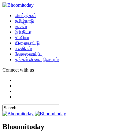
செய்திகள்
தமிழ்நாடு
உலகம்
இந்தியா
சினிமா
விளையாட்டு
வணிகம்
வேலைவாய்ப்பு
தங்கம் விலை நிலவரம்
Connect with us
Bhoomitoday