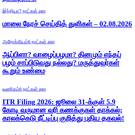
இந்தியா
7 நாட்கள் ago
மாலை நேரச் செய்தித் துளிகள் – 02.08.2026
ஆரோக்கியம்
6 நாட்கள் ago
ஆப்பிளா? வாழைப்பழமா? தினமும் எந்தப்
பழம் சாப்பிடுவது நல்லது? மருத்துவர்கள்
கூறும் உண்மை
வணிகம்
6 நாட்கள் ago
ITR Filing 2026: ஜூலை 31-க்குள் 5.9
கோடி வருமான வரி கணக்குகள் தாக்கல்;
காலக்கெடு நீட்டிப்பு குறித்து புதிய தகவல்!