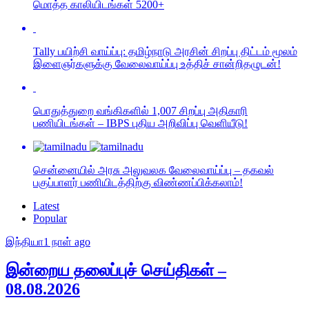
மொத்த காலியிடங்கள் 5200+
Tally பயிற்சி வாய்ப்பு: தமிழ்நாடு அரசின் சிறப்பு திட்டம் மூலம்
இளைஞர்களுக்கு வேலைவாய்ப்பு உத்திச் சான்றிதழுடன்!
பொதுத்துறை வங்கிகளில் 1,007 சிறப்பு அதிகாரி
பணியிடங்கள் – IBPS புதிய அறிவிப்பு வெளியீடு!
சென்னையில் அரசு அலுவலக வேலைவாய்ப்பு – தகவல்
பகுப்பாளர் பணியிடத்திற்கு விண்ணப்பிக்கலாம்!
Latest
Popular
இந்தியா
1 நாள் ago
இன்றைய தலைப்புச் செய்திகள் –
08.08.2026