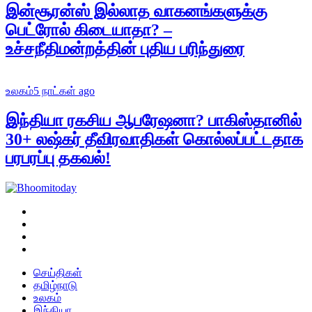
இன்சூரன்ஸ் இல்லாத வாகனங்களுக்கு
பெட்ரோல் கிடையாதா? –
உச்சநீதிமன்றத்தின் புதிய பரிந்துரை
உலகம்
5 நாட்கள் ago
இந்தியா ரகசிய ஆபரேஷனா? பாகிஸ்தானில்
30+ லஷ்கர் தீவிரவாதிகள் கொல்லப்பட்டதாக
பரபரப்பு தகவல்!
செய்திகள்
தமிழ்நாடு
உலகம்
இந்தியா