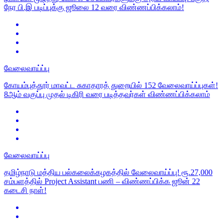
நேர பி.இ படிப்புக்கு ஜூலை 12 வரை விண்ணப்பிக்கலாம்!
வேலைவாய்ப்பு
கோயம்புத்தூர் மாவட்ட சுகாதாரத் துறையில் 152 வேலைவாய்ப்புகள்!
8ஆம் வகுப்பு முதல் டிகிரி வரை படித்தவர்கள் விண்ணப்பிக்கலாம்
வேலைவாய்ப்பு
தமிழ்நாடு மத்திய பல்கலைக்கழகத்தில் வேலைவாய்ப்பு! ரூ.27,000
சம்பளத்தில் Project Assistant பணி – விண்ணப்பிக்க ஜூன் 22
கடைசி நாள்!