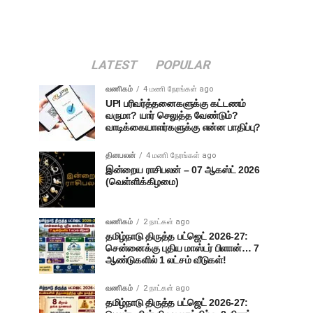
LATEST
POPULAR
வணிகம்
4 மணி நேரங்கள் ago
UPI பரிவர்த்தனைகளுக்கு கட்டணம்
வருமா? யார் செலுத்த வேண்டும்?
வாடிக்கையாளர்களுக்கு என்ன பாதிப்பு?
தினபலன்
4 மணி நேரங்கள் ago
இன்றைய ராசிபலன் – 07 ஆகஸ்ட் 2026
(வெள்ளிக்கிழமை)
வணிகம்
2 நாட்கள் ago
தமிழ்நாடு திருத்த பட்ஜெட் 2026-27:
சென்னைக்கு புதிய மாஸ்டர் பிளான்… 7
ஆண்டுகளில் 1 லட்சம் வீடுகள்!
வணிகம்
2 நாட்கள் ago
தமிழ்நாடு திருத்த பட்ஜெட் 2026-27: