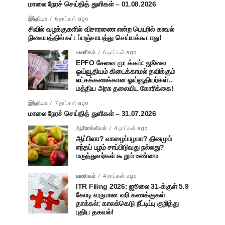
மாலை நேரச் செய்தித் துளிகள் – 01.08.2026
இந்தியா
6 நாட்கள் ago
சிவில் வழக்குகளில் விசாரணை என்ற பெயரில் காவல்
நிலையத்தில் கட்டப்பஞ்சாயத்து செய்யக்கூடாது!
வணிகம்
6 நாட்கள் ago
EPFO சேவை முடக்கம்: ஜூலை
ஓய்வூதியம் கிடைக்காமல் தவிக்கும்
லட்சக்கணக்கான ஓய்வூதியர்கள்..
மத்திய அரசு தலையிட கோரிக்கை!
இந்தியா
7 நாட்கள் ago
மாலை நேரச் செய்தித் துளிகள் – 31.07.2026
ஆரோக்கியம்
4 நாட்கள் ago
ஆப்பிளா? வாழைப்பழமா? தினமும்
எந்தப் பழம் சாப்பிடுவது நல்லது?
மருத்துவர்கள் கூறும் உண்மை
வணிகம்
4 நாட்கள் ago
ITR Filing 2026: ஜூலை 31-க்குள் 5.9
கோடி வருமான வரி கணக்குகள்
தாக்கல்; காலக்கெடு நீட்டிப்பு குறித்து
புதிய தகவல்!