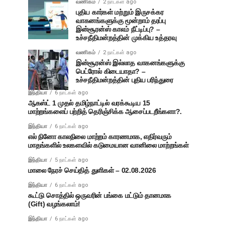
வணிகம்
2 நாட்கள் ago
புதிய கார்கள் மற்றும் இருசக்கர
வாகனங்களுக்கு மூன்றாம் தரப்பு
இன்சூரன்ஸ் காலம் நீட்டிப்பு? –
உச்சநீதிமன்றத்தின் முக்கிய உத்தரவு
வணிகம்
2 நாட்கள் ago
இன்சூரன்ஸ் இல்லாத வாகனங்களுக்கு
பெட்ரோல் கிடையாதா? –
உச்சநீதிமன்றத்தின் புதிய பரிந்துரை
இந்தியா
6 நாட்கள் ago
ஆகஸ்ட் 1 முதல் தமிழ்நாட்டில் வரக்கூடிய 15
மாற்றங்களைப் பற்றித் தெரிஞ்சிக்க ஆசைப்படறீங்களா?.
இந்தியா
6 நாட்கள் ago
எல் நினோ காலநிலை மாற்றம் காரணமாக, எதிர்வரும்
மாதங்களில் உலகளவில் கடுமையான வானிலை மாற்றங்கள்
இந்தியா
5 நாட்கள் ago
மாலை நேரச் செய்தித் துளிகள் – 02.08.2026
இந்தியா
6 நாட்கள் ago
கூட்டு சொத்தில் ஒருவரின் பங்கை மட்டும் தானமாக
(Gift) வழங்கலாம்!
இந்தியா
6 நாட்கள் ago