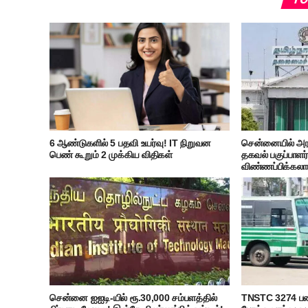
6 ஆண்டுகளில் 5 பதவி உயர்வு! IT நிறுவன
சென்னையில் அர
பெண் கூறும் 2 முக்கிய விதிகள்
தகவல் பகுப்பாளர்
விண்ணப்பிக்கலாம
சென்னை ஐஐடி-யில் ரூ.30,000 சம்பளத்தில்
TNSTC 3274 பணி