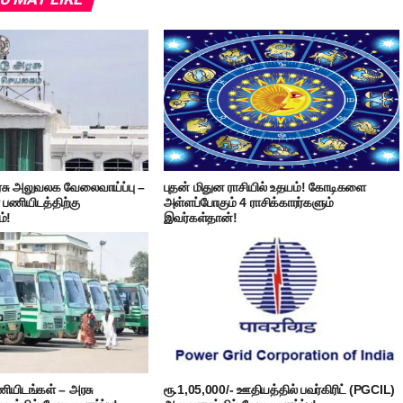
சு அலுவலக வேலைவாய்ப்பு –
புதன் மிதுன ராசியில் உதயம்! கோடிகளை
 பணியிடத்திற்கு
அள்ளப்போகும் 4 ராசிக்காரர்களும்
்!
இவர்கள்தான்!
யிடங்கள் – அரசு
ரூ.1,05,000/- ஊதியத்தில் பவர்கிரிட் (PGCIL)