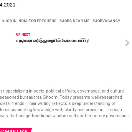
04.2021
JOB IN INDIA FOR FRESHERS
JOBS NEAR ME
JOBVACANCY
UP NEXT
வருமான வரித்துறையில் வேலைவாய்ப்பு!
specializing in socio-political affairs, governance, and cultural
 a seasoned bureaucrat, Bhoomi Today presents well-researched
cietal trends. Their writing reflects a deep understanding of
o disseminating knowledge with clarity and precision. Through
ives that bridge traditional wisdom and contemporary governance.
U MAY LIKE