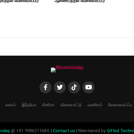
கத்தில் வேலைவாய்ப்பு!
ஆணையத்தில் வேலைவாய்ப்பு!
உலகம்
இந்தியா
சினிமா
விளையாட்டு
வணிகம்
வேலைவாய்ப்பு
today
@ +91 9986211684.
| Contact us |
Maintained by
Gifted Techn