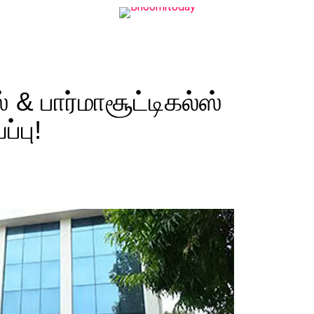
 & பார்மாசூட்டிகல்ஸ்
்பு!