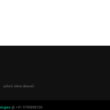
தங்கம் விலை நிலவரம்
ologies
@ +91 9790898100.