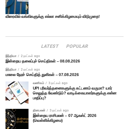
விரைவில் வங்கிகளுக்கு எல்லா சனிக்கிழமையும் விடுமுறை!
LATEST
POPULAR
இந்தியா
2 நாட்கள் ago
இன்றைய தலைப்புச் செய்திகள் – 08.08.2026
இந்தியா
2 நாட்கள் ago
மாலை நேரச் செய்தித் துளிகள் – 07.08.2026
வணிகம்
3 நாட்கள் ago
UPI பரிவர்த்தனைகளுக்கு கட்டணம் வருமா? யார்
செலுத்த வேண்டும்? வாடிக்கையாளர்களுக்கு என்ன
பாதிப்பு?
தினபலன்
3 நாட்கள் ago
இன்றைய ராசிபலன் – 07 ஆகஸ்ட் 2026
(வெள்ளிக்கிழமை)