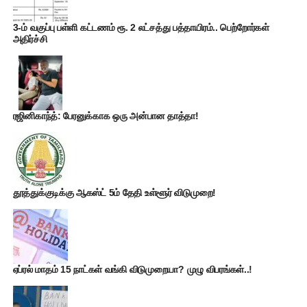
3-ம் வகுப்பு பள்ளி கட்டணம் ரூ. 2 லட்சத்து பத்தாயிரம்.. பெற்றோர்கள்
அதிர்ச்சி
ரஜினிகாந்த்: பேரனுக்காக ஒரு அன்பான தாத்தா!
தூத்துக்குடிக்கு ஆகஸ்ட் 5ம் தேதி உள்ளூர் விடுமுறை!
ஏப்ரல் மாதம் 15 நாட்கள் வங்கி விடுமுறையா? முழு விபரங்கள்..!