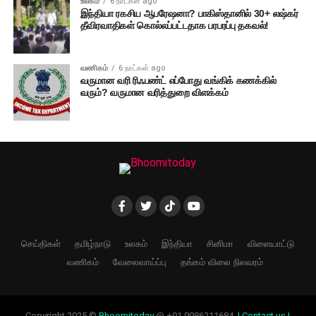
உலகம்
6 நாட்கள் ago
இந்தியா ரகசிய ஆபரேஷனா? பாகிஸ்தானில் 30+ லஷ்கர்
தீவிரவாதிகள் கொல்லப்பட்டதாக பரபரப்பு தகவல்!
வணிகம்
6 நாட்கள் ago
வருமான வரி ரிஃபண்ட் எப்போது வங்கிக் கணக்கில்
வரும்? வருமான வரித்துறை விளக்கம்
செய்திகள்
தமிழ்நாடு
உலகம்
இந்தியா
சினிமா
விளையாட்டு
வணிகம்
வேலைவாய்ப்பு
தங்கம் விலை நிலவரம்
Copyright 2025 ©
Bhoomitoday
@ +91 9986211684.
| Contact us |