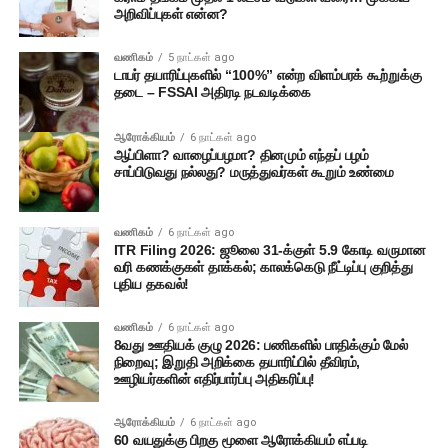
அறிவிப்புகள் என்ன?
வணிகம்
5 நாட்கள் ago
டாபர் தயாரிப்புகளில் “100%” என்ற விளம்பரக் கூற்றுக்கு
தடை – FSSAI அதிரடி நடவடிக்கை
ஆரோக்கியம்
6 நாட்கள் ago
ஆப்பிளா? வாழைப்பழமா? தினமும் எந்தப் பழம்
சாப்பிடுவது நல்லது? மருத்துவர்கள் கூறும் உண்மை
வணிகம்
6 நாட்கள் ago
ITR Filing 2026: ஜூலை 31-க்குள் 5.9 கோடி வருமான
வரி கணக்குகள் தாக்கல்; காலக்கெடு நீட்டிப்பு குறித்து
புதிய தகவல்!
வணிகம்
6 நாட்கள் ago
8வது ஊதியக் குழு 2026: பணிகளில் பாதிக்கும் மேல்
நிறைவு; இறுதி அறிக்கை தயாரிப்பில் தீவிரம்,
ஊழியர்களின் எதிர்பார்ப்பு அதிகரிப்பு!
ஆரோக்கியம்
6 நாட்கள் ago
60 வயதுக்கு பிறகு மூளை ஆரோக்கியம் எப்படி