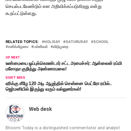
செயல்படவேண்டும் என அறிவிக்கப்படுகிறது என்று
கூறப்பட்டுள்ளது.
RELATED TOPICS:
HOLIDAY
SATURUDAY
SCHOOL
சனிக்கிழமை
பள்ளிகள்
விடுமுறை
UP NEXT
உண்மையை ஒப்புக்கொண்டார் சட்ட அமைச்சர்: ஆன்லைன் ரம்மி
மசோதா குறித்து அண்ணாமலை!
DON'T MISS
ஏரிக்கு கீழே 120 அடி ஆழத்தில் சென்னை மெட்ரோ ரயில்..
ஜெர்மனியில் இருந்து வரும் வல்லுனர்கள்!
Web desk
Bhoomi Today is a distinguished commentator and analyst