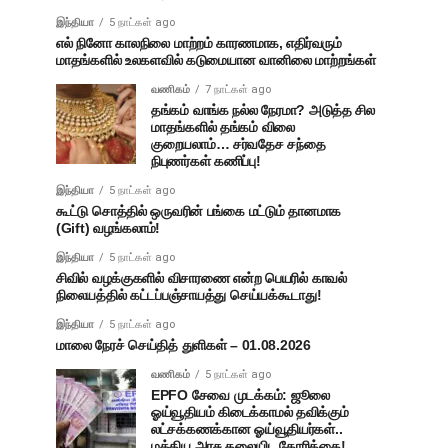
இந்தியா
5 நாட்கள் ago
எல் நினோ காலநிலை மாற்றம் காரணமாக, எதிர்வரும்
மாதங்களில் உலகளவில் கடுமையான வானிலை மாற்றங்கள்
வணிகம்
7 நாட்கள் ago
தங்கம் வாங்க நல்ல நேரமா? அடுத்த சில
மாதங்களில் தங்கம் விலை
குறையலாம்… சர்வதேச சந்தை
நிபுணர்கள் கணிப்பு!
இந்தியா
5 நாட்கள் ago
கூட்டு சொத்தில் ஒருவரின் பங்கை மட்டும் தானமாக
(Gift) வழங்கலாம்!
இந்தியா
5 நாட்கள் ago
சிவில் வழக்குகளில் விசாரணை என்ற பெயரில் காவல்
நிலையத்தில் கட்டப்பஞ்சாயத்து செய்யக்கூடாது!
இந்தியா
5 நாட்கள் ago
மாலை நேரச் செய்தித் துளிகள் – 01.08.2026
வணிகம்
5 நாட்கள் ago
EPFO சேவை முடக்கம்: ஜூலை
ஓய்வூதியம் கிடைக்காமல் தவிக்கும்
லட்சக்கணக்கான ஓய்வூதியர்கள்..
மத்திய அரசு தலையிட கோரிக்கை!