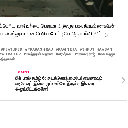
மிகப்பெரிய வரவேற்பை பெறுமா அல்லது பாலகிருஷ்ணாவின்
ீரய்யா வெல்லுமா என பெரிய போட்டியே தொடங்கி விட்டது.
FEATURED
PRAKASH RAJ
RAVI TEJA
SHRUTI HAASAN
YA TRAILER
கேத்தரின் தெரசா
சிரஞ்சீவி
பிரகாஷ் ராஜ்
ரவி தேஜா
ுதிஹாசன்
UP NEXT
பிக் பாஸ் தமிழ் 6: அடக்கொடுமையே! மைனாவும்
ஏடிகேவும் இன்னமும் உள்ளே இருக்க இவரை
அனுப்பிட்டங்களே!