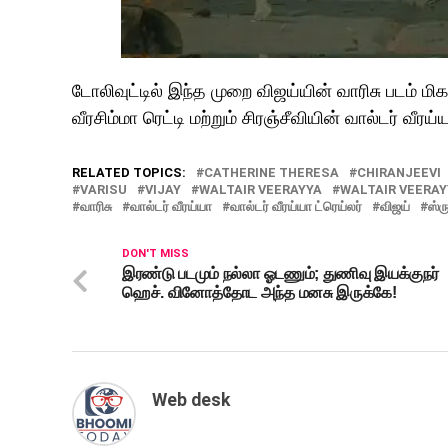
டோலிவுட்டில் இந்த முறை விஜய்யின் வாரிசு படம் 
வீரசிம்மா ரெட்டி மற்றும் சிரஞ்சீவியின் வால்டர் வ
RELATED TOPICS:
CATHERINE THERESA
CHIRANJEEVI
VARISU
VIJAY
WALTAIR VEERAYYA
WALTAIR VEERAY
வாரிசு
வால்டர் வீரய்யா
வால்டர் வீரய்யா ட்ரெய்லர்
விஜய்
ஸ்ர
DON'T MISS
இரண்டு படமும் நல்லா ஓடணும்; துணிவு இயக்குநர்
ஹெச். வினோத்தோட அந்த மனசு இருக்கே!
Web desk