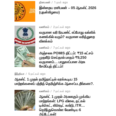
தினபலன்
1 நாள் ago
இன்றைய ராசிபலன் – 05 ஆகஸ்ட் 2026
(புதன்கிழமை)
வணிகம்
2 நாட்கள் ago
வருமான வரி ரிஃபண்ட் எப்போது வங்கிக்
கணக்கில் வரும்? வருமான வரித்துறை
விளக்கம்
வணிகம்
7 நாட்கள் ago
அஞ்சலக POMIS திட்டம்: ₹15 லட்சம்
முதலீடு செய்தால் மாதம் ₹9,250
வருமானம்… பாதுகாப்பான அரசு
சேமிப்புத் திட்டம்!
இந்தியா
5 நாட்கள் ago
ஆகஸ்ட் 1 முதல் தமிழ்நாட்டில் வரக்கூடிய 15
மாற்றங்களைப் பற்றித் தெரிஞ்சிக்க ஆசைப்படறீங்களா?.
வணிகம்
7 நாட்கள் ago
ஆகஸ்ட் 1 முதல் அமலாகும் முக்கிய
மாற்றங்கள்: LPG விலை, தட்கல்
டிக்கெட், கிரெடிட் கார்டு, ITR…
தெரிந்துகொள்ள வேண்டிய 6
அப்டேட்கள்!