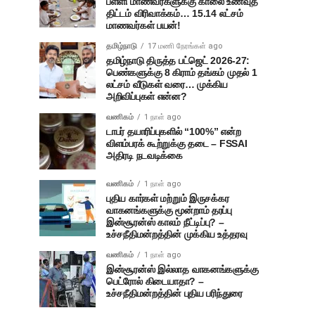
பள்ளி மாணவர்களுக்கு காலை உணவுத்
திட்டம் விரிவாக்கம்… 15.14 லட்சம்
மாணவர்கள் பயன்!
தமிழ்நாடு
17 மணி நேரங்கள் ago
தமிழ்நாடு திருத்த பட்ஜெட் 2026-27:
பெண்களுக்கு 8 கிராம் தங்கம் முதல் 1
லட்சம் வீடுகள் வரை… முக்கிய
அறிவிப்புகள் என்ன?
வணிகம்
1 நாள் ago
டாபர் தயாரிப்புகளில் “100%” என்ற
விளம்பரக் கூற்றுக்கு தடை – FSSAI
அதிரடி நடவடிக்கை
வணிகம்
1 நாள் ago
புதிய கார்கள் மற்றும் இருசக்கர
வாகனங்களுக்கு மூன்றாம் தரப்பு
இன்சூரன்ஸ் காலம் நீட்டிப்பு? –
உச்சநீதிமன்றத்தின் முக்கிய உத்தரவு
வணிகம்
1 நாள் ago
இன்சூரன்ஸ் இல்லாத வாகனங்களுக்கு
பெட்ரோல் கிடையாதா? –
உச்சநீதிமன்றத்தின் புதிய பரிந்துரை