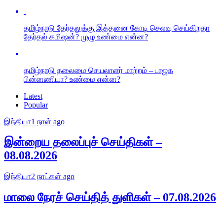
தமிழ்நாடு தேர்தலுக்கு இத்தனை கோடி செலவு செய்கிறதா
தேர்தல் கமிஷன்? முழு உண்மை என்ன?
தமிழ்நாடு தலைமை செயலாளர் மாற்றம் – பாஜக
பின்னணியா? உண்மை என்ன?
Latest
Popular
இந்தியா
1 நாள் ago
இன்றைய தலைப்புச் செய்திகள் –
08.08.2026
இந்தியா
2 நாட்கள் ago
மாலை நேரச் செய்தித் துளிகள் – 07.08.2026