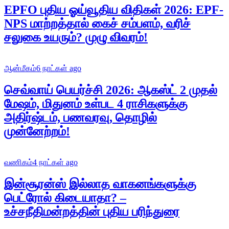
EPFO புதிய ஓய்வூதிய விதிகள் 2026: EPF-
NPS மாற்றத்தால் கைச் சம்பளம், வரிச்
சலுகை உயரும்? முழு விவரம்!
ஆன்மீகம்
6 நாட்கள் ago
செவ்வாய் பெயர்ச்சி 2026: ஆகஸ்ட் 2 முதல்
மேஷம், மிதுனம் உள்பட 4 ராசிகளுக்கு
அதிர்ஷ்டம், பணவரவு, தொழில்
முன்னேற்றம்!
வணிகம்
4 நாட்கள் ago
இன்சூரன்ஸ் இல்லாத வாகனங்களுக்கு
பெட்ரோல் கிடையாதா? –
உச்சநீதிமன்றத்தின் புதிய பரிந்துரை