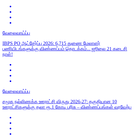
வேலைவாய்ப்பு
IBPS PO ஆட்சேர்ப்பு 2026: 6,715 துணை மேலாளர்
பணியிடங்களுக்கு விண்ணப்பம் தொடக்கம்... ஜூலை 21 கடைசி
நாள்!
வேலைவாய்ப்பு
சமூக நல்லிணக்க ஊராட்சி விருது 2026-27: தகுதியான 10
ஊராட்சிகளுக்கு தலா ரூ.1 கோடி பரிசு – விண்ணப்பங்கள் வரவேற்பு