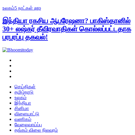
உலகம்
5 நாட்கள் ago
இந்தியா ரகசிய ஆபரேஷனா? பாகிஸ்தானில்
30+ லஷ்கர் தீவிரவாதிகள் கொல்லப்பட்டதாக
பரபரப்பு தகவல்!
செய்திகள்
தமிழ்நாடு
உலகம்
இந்தியா
சினிமா
விளையாட்டு
வணிகம்
வேலைவாய்ப்பு
தங்கம் விலை நிலவரம்