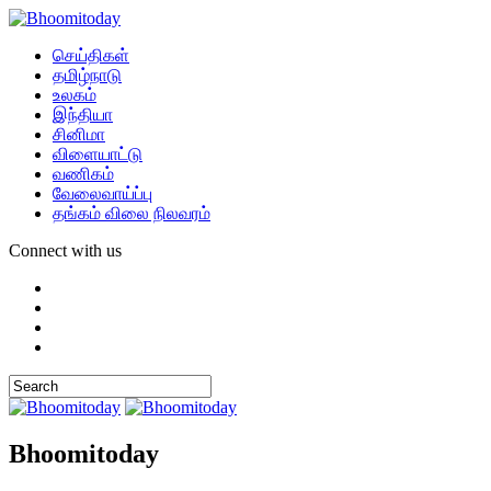
செய்திகள்
தமிழ்நாடு
உலகம்
இந்தியா
சினிமா
விளையாட்டு
வணிகம்
வேலைவாய்ப்பு
தங்கம் விலை நிலவரம்
Connect with us
Bhoomitoday