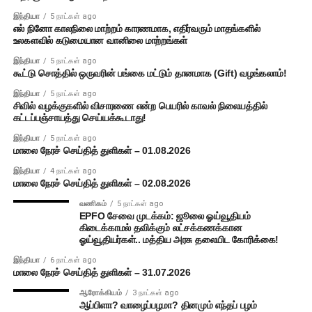
இந்தியா
5 நாட்கள் ago
எல் நினோ காலநிலை மாற்றம் காரணமாக, எதிர்வரும் மாதங்களில்
உலகளவில் கடுமையான வானிலை மாற்றங்கள்
இந்தியா
5 நாட்கள் ago
கூட்டு சொத்தில் ஒருவரின் பங்கை மட்டும் தானமாக (Gift) வழங்கலாம்!
இந்தியா
5 நாட்கள் ago
சிவில் வழக்குகளில் விசாரணை என்ற பெயரில் காவல் நிலையத்தில்
கட்டப்பஞ்சாயத்து செய்யக்கூடாது!
இந்தியா
5 நாட்கள் ago
மாலை நேரச் செய்தித் துளிகள் – 01.08.2026
இந்தியா
4 நாட்கள் ago
மாலை நேரச் செய்தித் துளிகள் – 02.08.2026
வணிகம்
5 நாட்கள் ago
EPFO சேவை முடக்கம்: ஜூலை ஓய்வூதியம்
கிடைக்காமல் தவிக்கும் லட்சக்கணக்கான
ஓய்வூதியர்கள்.. மத்திய அரசு தலையிட கோரிக்கை!
இந்தியா
6 நாட்கள் ago
மாலை நேரச் செய்தித் துளிகள் – 31.07.2026
ஆரோக்கியம்
3 நாட்கள் ago
ஆப்பிளா? வாழைப்பழமா? தினமும் எந்தப் பழம்