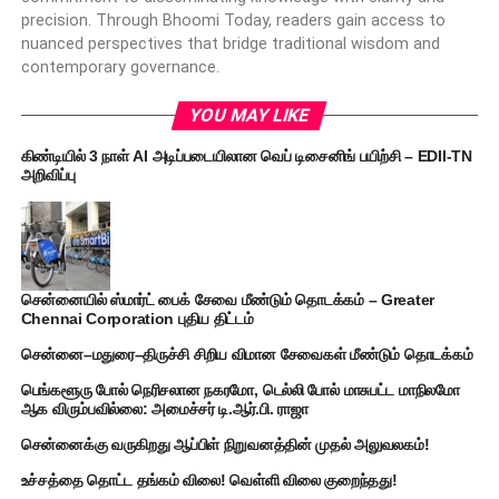
precision. Through Bhoomi Today, readers gain access to
nuanced perspectives that bridge traditional wisdom and
contemporary governance.
YOU MAY LIKE
கிண்டியில் 3 நாள் AI அடிப்படையிலான வெப் டிசைனிங் பயிற்சி – EDII-TN
அறிவிப்பு
சென்னையில் ஸ்மார்ட் பைக் சேவை மீண்டும் தொடக்கம் – Greater
Chennai Corporation புதிய திட்டம்
சென்னை–மதுரை–திருச்சி சிறிய விமான சேவைகள் மீண்டும் தொடக்கம்
பெங்களூரு போல் நெரிசலான நகரமோ, டெல்லி போல் மாசுபட்ட மாநிலமோ
ஆக விரும்பவில்லை: அமைச்சர் டி.ஆர்.பி. ராஜா
சென்னைக்கு வருகிறது ஆப்பிள் நிறுவனத்தின் முதல் அலுவலகம்!
உச்சத்தை தொட்ட தங்கம் விலை! வெள்ளி விலை குறைந்தது!