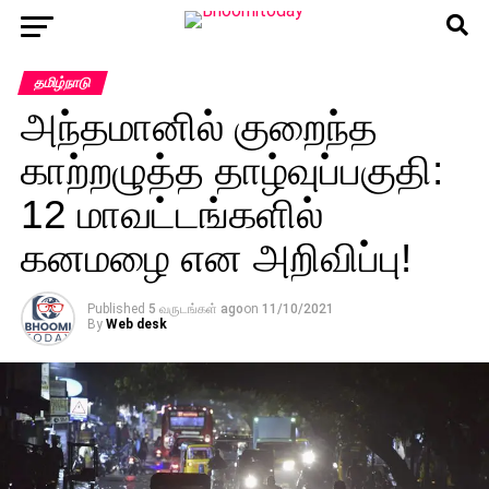
தமிழ்நாடு
அந்தமானில் குறைந்த
காற்றழுத்த தாழ்வுப்பகுதி:
12 மாவட்டங்களில்
கனமழை என அறிவிப்பு!
Published
5 வருடங்கள் ago
on
11/10/2021
By
Web desk