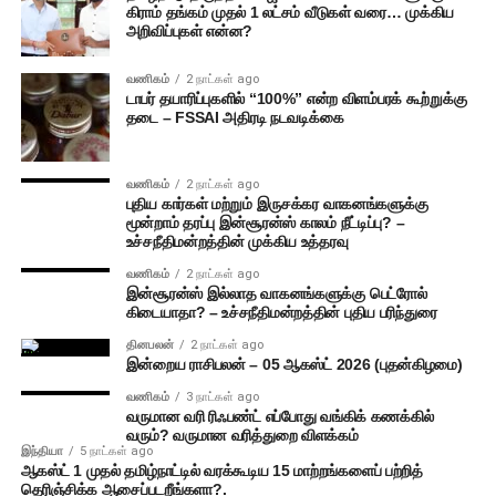
கிராம் தங்கம் முதல் 1 லட்சம் வீடுகள் வரை… முக்கிய
அறிவிப்புகள் என்ன?
வணிகம்
2 நாட்கள் ago
டாபர் தயாரிப்புகளில் “100%” என்ற விளம்பரக் கூற்றுக்கு
தடை – FSSAI அதிரடி நடவடிக்கை
வணிகம்
2 நாட்கள் ago
புதிய கார்கள் மற்றும் இருசக்கர வாகனங்களுக்கு
மூன்றாம் தரப்பு இன்சூரன்ஸ் காலம் நீட்டிப்பு? –
உச்சநீதிமன்றத்தின் முக்கிய உத்தரவு
வணிகம்
2 நாட்கள் ago
இன்சூரன்ஸ் இல்லாத வாகனங்களுக்கு பெட்ரோல்
கிடையாதா? – உச்சநீதிமன்றத்தின் புதிய பரிந்துரை
தினபலன்
2 நாட்கள் ago
இன்றைய ராசிபலன் – 05 ஆகஸ்ட் 2026 (புதன்கிழமை)
வணிகம்
3 நாட்கள் ago
வருமான வரி ரிஃபண்ட் எப்போது வங்கிக் கணக்கில்
வரும்? வருமான வரித்துறை விளக்கம்
இந்தியா
5 நாட்கள் ago
ஆகஸ்ட் 1 முதல் தமிழ்நாட்டில் வரக்கூடிய 15 மாற்றங்களைப் பற்றித்
தெரிஞ்சிக்க ஆசைப்படறீங்களா?.