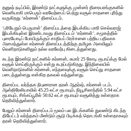
தனுஷ் நடிப்பில், இரண்டு நாட்களுக்கு முன்னர் திரையரங்குகளில்
வெளியாகி மாபெரும் வரவேற்பைப் பெற்று வசூல் சாதனை புரிந்து
வருகிறது ‘கர்ணன்’ திரைப்படம்.
‘பரியேறும் பெருமாள்’ திரைப்படத்தை இயக்கிய மாரி செல்வராஜ்
இயக்கியுள்ள இரண்டாவது திரைப்படம் ‘கர்ணன்’. சமூகத்தில்
புரையோடிப் போயிருக்கும் சாதியப் பிரச்சனை பற்றிய பதிவாக
அமைந்துள்ள கர்ணன் திரைப்படத்திற்கு தமிழக அளவிலும்
வெளிநாடுகளிலும் நல்ல வரவேற்பு கிடைத்துள்ளது.
கடந்த இரண்டு நாட்களில் கர்ணன், சுமார் 25 கோடி ரூபாய்க்கு மேல்
வசூல் செய்திருக்கும் என்று கூறப்படுகிறது. இந்நிலையில்
வெளிநாடுகளில் கர்ணன், எந்தளவுக்கு வசூல் செய்து சாதனை
படைத்துள்ளது என்கிற தகவல் வந்துள்ளது.
திரைப்பட வர்த்தக நிபுணரான தரன் ஆதர்ஷ், கர்ணன் படம்,
ஆஸ்திரேலியாவில் 45.25 லட்ச ரூபாயும், நியூசிலாந்தில் 5.94 லட்ச
ரூபாயும், சிங்கப்பூரில் 50.62 லட்ச ரூபாயும் வசூலித்து உள்ளதாக
தெரிவித்துள்ளார்.
மேலும் கர்ணன் திரைப்படம் மூலம் பல இடங்களில் துவண்டு கிடந்த
தியேட்டர் வர்த்தகம் மீண்டும் சூடு பிடிக்கத் தொடங்கி உள்ளதாகவும்
தரன் தெரிவித்துள்ளார்.