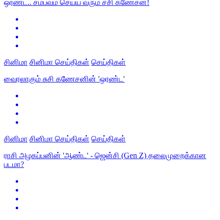
ஒரண்ட.. சம்பவம் செய்ய வரும் சசி கணேசன்!
சினிமா
சினிமா செய்திகள்
செய்திகள்
வைரலாகும் சுசி கணேசனின் 'ஒரண்ட'
சினிமா
சினிமா செய்திகள்
செய்திகள்
ராசி அழகப்பனின் 'ஆண்ட' - ஜென்சி (Gen Z) தலைமுறைக்கான
படமா?