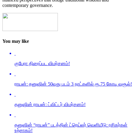
contemporary governance.
You may like
குபேரா திரைப்பட விமர்சனம்!
ராயன்: தனுஷின் 50வது படம் 3 நாட்களில் ரூ.75 கோடி வசூல்!
தனுஷின் ராயன்: ட்விட்டர் விமர்சனம்!
தனுஷின் “ராயன்” படத்தின் ட்ரெய்லர் வெளியீடு: ரசிகர்கள்
உற்சாகம்!