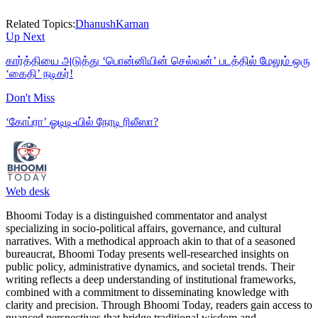
Related Topics:
Dhanush
Karnan
Up Next
கார்த்தியை அடுத்து ‘பொன்னியின் செல்வன்’ படத்தில் மேலும் ஒரு
‘கைதி’ நடிகர்!
Don't Miss
‘கோப்ரா’ ஓடிடி-யில் நேரடி ரிலீஸா?
Web desk
Bhoomi Today is a distinguished commentator and analyst
specializing in socio-political affairs, governance, and cultural
narratives. With a methodical approach akin to that of a seasoned
bureaucrat, Bhoomi Today presents well-researched insights on
public policy, administrative dynamics, and societal trends. Their
writing reflects a deep understanding of institutional frameworks,
combined with a commitment to disseminating knowledge with
clarity and precision. Through Bhoomi Today, readers gain access to
nuanced perspectives that bridge traditional wisdom and