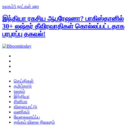
உலகம்
5 நாட்கள் ago
இந்தியா ரகசிய ஆபரேஷனா? பாகிஸ்தானில்
30+ லஷ்கர் தீவிரவாதிகள் கொல்லப்பட்டதாக
பரபரப்பு தகவல்!
செய்திகள்
தமிழ்நாடு
உலகம்
இந்தியா
சினிமா
விளையாட்டு
வணிகம்
வேலைவாய்ப்பு
தங்கம் விலை நிலவரம்