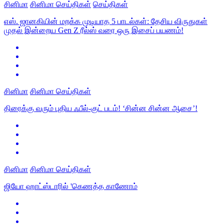
சினிமா
சினிமா செய்திகள்
செய்திகள்
எஸ். ஜானகியின் மறக்க முடியாத 5 பாடல்கள்: தேசிய விருதுகள்
முதல் இன்றைய Gen Z ரீல்ஸ் வரை ஒரு இசைப் பயணம்!
சினிமா
சினிமா செய்திகள்
திரைக்கு வரும் புதிய ஃபீல்-குட் படம்! ‘சின்ன சின்ன ஆசை’!
சினிமா
சினிமா செய்திகள்
ஜியோ ஹாட்ஸ்டாரில் 'கெணத்த காணோம்