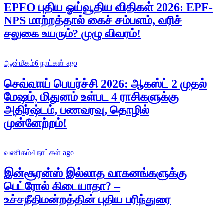
EPFO புதிய ஓய்வூதிய விதிகள் 2026: EPF-
NPS மாற்றத்தால் கைச் சம்பளம், வரிச்
சலுகை உயரும்? முழு விவரம்!
ஆன்மீகம்
6 நாட்கள் ago
செவ்வாய் பெயர்ச்சி 2026: ஆகஸ்ட் 2 முதல்
மேஷம், மிதுனம் உள்பட 4 ராசிகளுக்கு
அதிர்ஷ்டம், பணவரவு, தொழில்
முன்னேற்றம்!
வணிகம்
4 நாட்கள் ago
இன்சூரன்ஸ் இல்லாத வாகனங்களுக்கு
பெட்ரோல் கிடையாதா? –
உச்சநீதிமன்றத்தின் புதிய பரிந்துரை