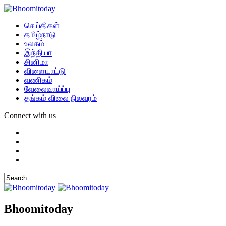
செய்திகள்
தமிழ்நாடு
உலகம்
இந்தியா
சினிமா
விளையாட்டு
வணிகம்
வேலைவாய்ப்பு
தங்கம் விலை நிலவரம்
Connect with us
Bhoomitoday