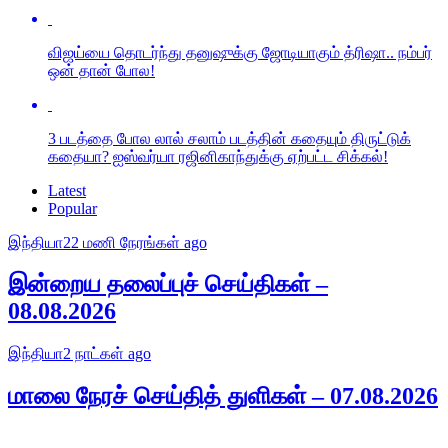
விஜய்யை தொடர்ந்து தனுஷுக்கு ஜோடியாகும் த்ரிஷா.. நம்பர்
ஒன் தான் போல!
3 படத்தை போல லால் சலாம் படத்தின் கதையும் திருட்டுக்
கதையா? ஐஸ்வர்யா ரஜினிகாந்துக்கு ஏற்பட்ட சிக்கல்!
Latest
Popular
இந்தியா
22 மணி நேரங்கள் ago
இன்றைய தலைப்புச் செய்திகள் –
08.08.2026
இந்தியா
2 நாட்கள் ago
மாலை நேரச் செய்தித் துளிகள் – 07.08.2026