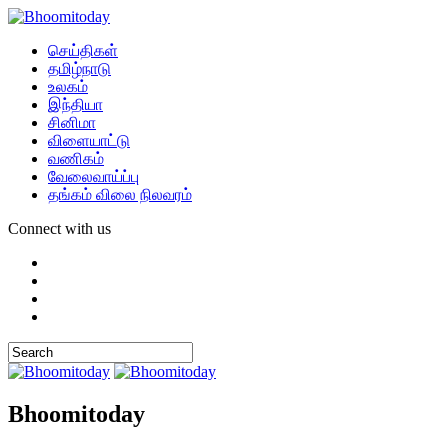
செய்திகள்
தமிழ்நாடு
உலகம்
இந்தியா
சினிமா
விளையாட்டு
வணிகம்
வேலைவாய்ப்பு
தங்கம் விலை நிலவரம்
Connect with us
Bhoomitoday