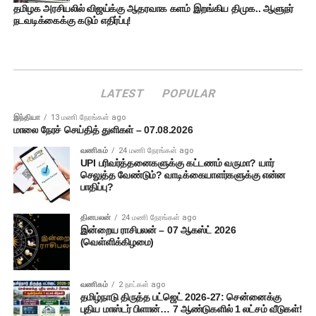
தமிழக அரசியலில் விஜய்க்கு ஆதரவாக களம் இறங்கிய திமுக.. ஆளுநர்
நடவடிக்கைக்கு கடும் எதிர்ப்பு!
LATEST
POPULAR
இந்தியா
13 மணி நேரங்கள் ago
மாலை நேரச் செய்தித் துளிகள் – 07.08.2026
வணிகம்
24 மணி நேரங்கள் ago
UPI பரிவர்த்தனைகளுக்கு கட்டணம் வருமா? யார்
செலுத்த வேண்டும்? வாடிக்கையாளர்களுக்கு என்ன
பாதிப்பு?
தினபலன்
24 மணி நேரங்கள் ago
இன்றைய ராசிபலன் – 07 ஆகஸ்ட் 2026
(வெள்ளிக்கிழமை)
வணிகம்
2 நாட்கள் ago
தமிழ்நாடு திருத்த பட்ஜெட் 2026-27: சென்னைக்கு
புதிய மாஸ்டர் பிளான்… 7 ஆண்டுகளில் 1 லட்சம் வீடுகள்!