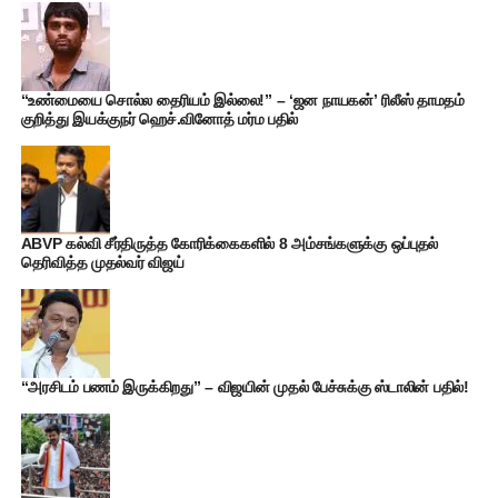
“உண்மையை சொல்ல தைரியம் இல்லை!” – ‘ஜன நாயகன்’ ரிலீஸ் தாமதம்
குறித்து இயக்குநர் ஹெச்.வினோத் மர்ம பதில்
ABVP கல்வி சீர்திருத்த கோரிக்கைகளில் 8 அம்சங்களுக்கு ஒப்புதல்
தெரிவித்த முதல்வர் விஜய்
“அரசிடம் பணம் இருக்கிறது” – விஜயின் முதல் பேச்சுக்கு ஸ்டாலின் பதில்!