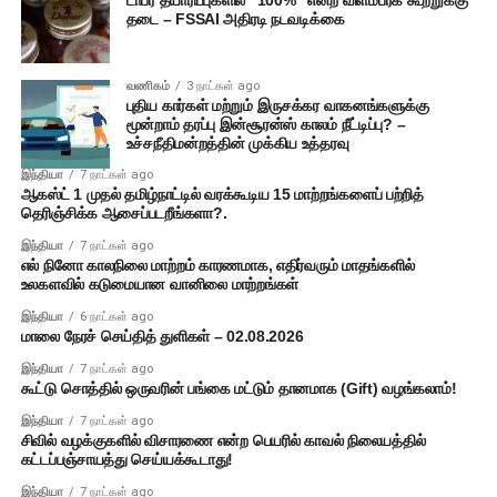
தடை – FSSAI அதிரடி நடவடிக்கை
வணிகம்
3 நாட்கள் ago
புதிய கார்கள் மற்றும் இருசக்கர வாகனங்களுக்கு
மூன்றாம் தரப்பு இன்சூரன்ஸ் காலம் நீட்டிப்பு? –
உச்சநீதிமன்றத்தின் முக்கிய உத்தரவு
இந்தியா
7 நாட்கள் ago
ஆகஸ்ட் 1 முதல் தமிழ்நாட்டில் வரக்கூடிய 15 மாற்றங்களைப் பற்றித்
தெரிஞ்சிக்க ஆசைப்படறீங்களா?.
இந்தியா
7 நாட்கள் ago
எல் நினோ காலநிலை மாற்றம் காரணமாக, எதிர்வரும் மாதங்களில்
உலகளவில் கடுமையான வானிலை மாற்றங்கள்
இந்தியா
6 நாட்கள் ago
மாலை நேரச் செய்தித் துளிகள் – 02.08.2026
இந்தியா
7 நாட்கள் ago
கூட்டு சொத்தில் ஒருவரின் பங்கை மட்டும் தானமாக (Gift) வழங்கலாம்!
இந்தியா
7 நாட்கள் ago
சிவில் வழக்குகளில் விசாரணை என்ற பெயரில் காவல் நிலையத்தில்
கட்டப்பஞ்சாயத்து செய்யக்கூடாது!
இந்தியா
7 நாட்கள் ago