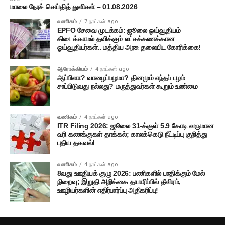
மாலை நேரச் செய்தித் துளிகள் – 01.08.2026
வணிகம்
7 நாட்கள் ago
EPFO சேவை முடக்கம்: ஜூலை ஓய்வூதியம்
கிடைக்காமல் தவிக்கும் லட்சக்கணக்கான
ஓய்வூதியர்கள்.. மத்திய அரசு தலையிட கோரிக்கை!
ஆரோக்கியம்
4 நாட்கள் ago
ஆப்பிளா? வாழைப்பழமா? தினமும் எந்தப் பழம்
சாப்பிடுவது நல்லது? மருத்துவர்கள் கூறும் உண்மை
வணிகம்
4 நாட்கள் ago
ITR Filing 2026: ஜூலை 31-க்குள் 5.9 கோடி வருமான
வரி கணக்குகள் தாக்கல்; காலக்கெடு நீட்டிப்பு குறித்து
புதிய தகவல்!
வணிகம்
4 நாட்கள் ago
8வது ஊதியக் குழு 2026: பணிகளில் பாதிக்கும் மேல்
நிறைவு; இறுதி அறிக்கை தயாரிப்பில் தீவிரம்,
ஊழியர்களின் எதிர்பார்ப்பு அதிகரிப்பு!