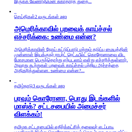
இருக்க வேண்டுமென சுகாதாரத் துறை...
செய்திகள்
2 வருடங்கள் ago
அமெரிக்காவில் பறவைக் காய்ச்சல்
எச்சரிக்கை: உண்மை என்ன?
அமெரிக்காவின் நோய் கட்டுப்பாடு மற்றும் தடுப்பு மையத்தின்
முன்னாள் இயக்குநர் ராபர்ட் ரெட்ஃபீல்ட் கொரோனாவை விட
மோசமான பெருந்தொற்று ஏற்படலாம் என்று எச்சரித்துள்ளார்.
அவரது கூற்றுகள் பறவைக் காய்ச்சல் பற்றிய அச்சத்தை
அதிகரித்துள்ளன. உண்மை என்ன?...
தமிழ்நாடு
3 வருடங்கள் ago
பரவும் கொரோனா, பொது இடங்களில்
மாஸ்க்? சட்டசபையில் அமைச்சர்
விளக்கம்!
தமிழக சட்டசபையில் எதிர்க்கட்சித் தலைவர் எடப்பாடி