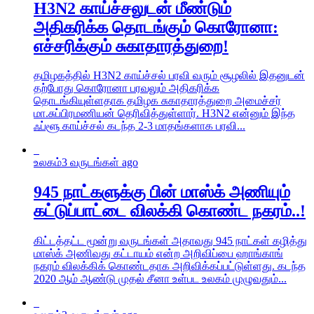
H3N2 காய்ச்சலுடன் மீண்டும்
அதிகரிக்க தொடங்கும் கொரோனா:
எச்சரிக்கும் சுகாதாரத்துறை!
தமிழகத்தில் H3N2 காய்ச்சல் பரவி வரும் சூழலில் இதனுடன்
தற்போது கொரோனா பரவலும் அதிகரிக்க
தொடங்கியுள்ளதாக தமிழக சுகாதாரத்துறை அமைச்சர்
மா.சுப்பிரமணியன் தெரிவித்துள்ளார். H3N2 என்னும் இந்த
ஃப்ளூ காய்ச்சல் கடந்த 2-3 மாதங்களாக பரவி...
உலகம்
3 வருடங்கள் ago
945 நாட்களுக்கு பின் மாஸ்க் அணியும்
கட்டுப்பாட்டை விலக்கி கொண்ட நகரம்..!
கிட்டத்தட்ட மூன்று வருடங்கள் அதாவது 945 நாட்கள் கழித்து
மாஸ்க் அணிவது கட்டாயம் என்ற அறிவிப்பை ஹாங்காங்
நகரம் விலக்கிக் கொண்டதாக அறிவிக்கப்பட்டுள்ளது. கடந்த
2020 ஆம் ஆண்டு முதல் சீனா உள்பட உலகம் முழுவதும்...