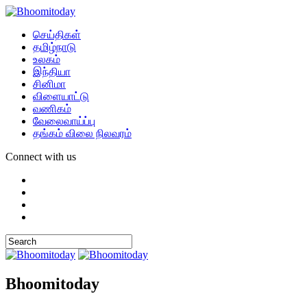
செய்திகள்
தமிழ்நாடு
உலகம்
இந்தியா
சினிமா
விளையாட்டு
வணிகம்
வேலைவாய்ப்பு
தங்கம் விலை நிலவரம்
Connect with us
Bhoomitoday