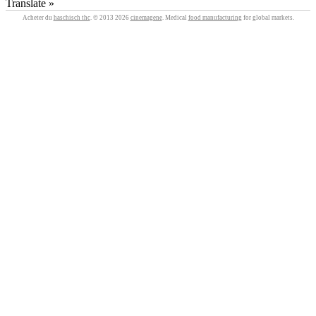
Translate »
Acheter du
haschisch thc
. © 2013 2026
cinemagene
. Medical
food manufacturing
for global markets.