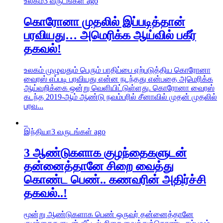
உலகம்
3 வருடங்கள் ago
கொரோனா முதலில் இப்படித்தான்
பரவியது… அமெரிக்க ஆய்வில் பகீர்
தகவல்!
உலகம் முழுவதும் பெரும் பாதிப்பை ஏற்படுத்திய கொரோனா
வைரஸ் எப்படி பரவியது என்ன நடந்தது என்பதை அமெரிக்க
ஆய்வறிக்கை ஒன்று வெளியிட்டுள்ளது. கொரோனா வைரஸ்
கடந்த 2019-ஆம் ஆண்டு நவம்பரில் சீனாவில் முதன் முதலில்
பரவ...
இந்தியா
3 வருடங்கள் ago
3 ஆண்டுகளாக குழந்தைகளுடன்
தன்னைத்தானே சிறை வைத்து
கொண்ட பெண்.. கணவரின் அதிர்ச்சி
தகவல்..!
மூன்று ஆண்டுகளாக பெண் ஒருவர் தன்னைத்தானே