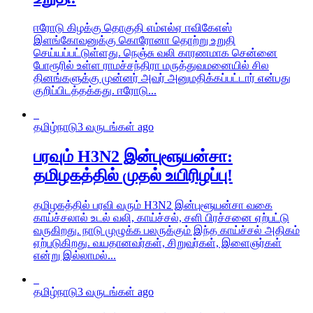
ஈரோடு கிழக்கு தொகுதி எம்எல்ஏ ஈவிகேஎஸ்
இளங்கோவனுக்கு கொரோனா தொற்று உறுதி
செய்யப்பட்டுள்ளது. நெஞ்சு வலி காரணமாக சென்னை
போரூரில் உள்ள ராமச்சந்திரா மருத்துவமனையில் சில
தினங்களுக்கு முன்னர் அவர் அனுமதிக்கப்பட்டார் என்பது
குறிப்பிடத்தக்கது. ஈரோடு...
தமிழ்நாடு
3 வருடங்கள் ago
பரவும் H3N2 இன்புளூயன்சா:
தமிழகத்தில் முதல் உயிரிழப்பு!
தமிழகத்தில் பரவி வரும் H3N2 இன்புளூயன்சா வகை
காய்ச்சலால் உடல் வலி, காய்ச்சல், சளி பிரச்சனை ஏற்பட்டு
வருகிறது. நாடு முழுக்க பலருக்கும் இந்த காய்ச்சல் அதிகம்
ஏற்படுகிறது. வயதானவர்கள், சிறுவர்கள், இளைஞர்கள்
என்று இல்லாமல்...
தமிழ்நாடு
3 வருடங்கள் ago