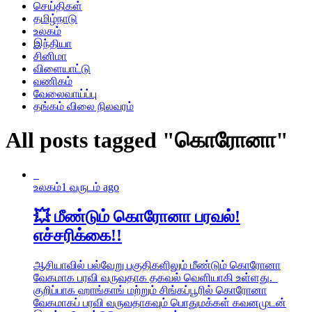
செய்திகள்
தமிழ்நாடு
உலகம்
இந்தியா
சினிமா
விளையாட்டு
வணிகம்
வேலைவாய்ப்பு
தங்கம் விலை நிலவரம்
All posts tagged "கொரோனா"
உலகம்
1 வருடம் ago
💥 மீண்டும் கொரோனா பரவல்!
எச்சரிக்கை!!
ஆசியாவில் பல்வேறு பகுதிகளிலும் மீண்டும் கொரோனா
வேகமாக பரவி வருவதாக தகவல் வெளியாகி உள்ளது.
குறிப்பாக ஹாங்காங் மற்றும் சிங்கப்பூரில் கொரோனா
வேகமாகப் பரவி வருவதாகவும் பொதுமக்கள் கவனமுடன்