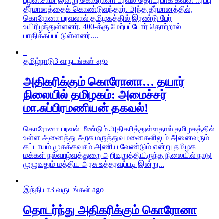
பழனிசாமி இன்று கொரோனா பரவல் தொடர்பாக கவன ஈர்ப்பு
தீர்மானத்தைக் கொண்டுவந்தார். அந்த தீர்மானத்தில்,
கொரோனா பரவலால் தமிழகத்தில் இரண்டு பேர்
உயிரிழந்துள்ளனர். 400-க்கு மேற்பட்டோர் தொற்றால்
பாதிக்கப்பட்டுள்ளனர்....
தமிழ்நாடு
3 வருடங்கள் ago
அதிகரிக்கும் கொரோனா… தயார்
நிலையில் தமிழகம்: அமைச்சர்
மா.சுப்பிரமணியன் தகவல்!
கொரோனா பரவல் மீண்டும் அதிகரித்துள்ளதால் தமிழகத்தில்
உள்ள அனைத்து அரசு மருத்துவமனைகளிலும் அனைவரும்
கட்டாயம் முகக்கவசம் அணிய வேண்டும் என்று தமிழக
மக்கள் நல்வாழ்வுத்துறை அறிவுறுத்தியிருந்த நிலையில் நாடு
முழுவதும் மத்திய அரசு உத்தரவுப்படி இன்று...
இந்தியா
3 வருடங்கள் ago
தொடர்ந்து அதிகரிக்கும் கொரோனா