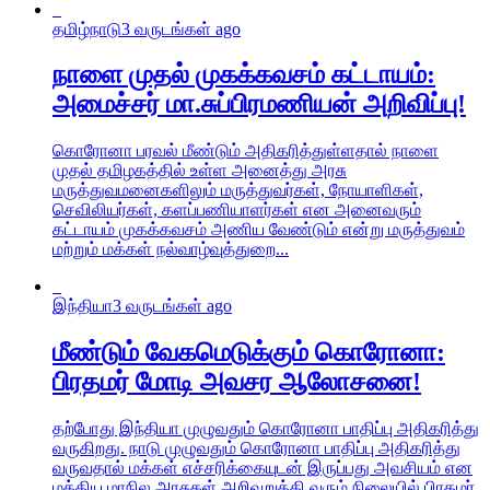
தமிழ்நாடு
3 வருடங்கள் ago
நாளை முதல் முகக்கவசம் கட்டாயம்:
அமைச்சர் மா.சுப்பிரமணியன் அறிவிப்பு!
கொரோனா பரவல் மீண்டும் அதிகரித்துள்ளதால் நாளை
முதல் தமிழகத்தில் உள்ள அனைத்து அரசு
மருத்துவமனைகளிலும் மருத்துவர்கள், நோயாளிகள்,
செவிலியர்கள், களப்பணியாளர்கள் என அனைவரும்
கட்டாயம் முகக்கவசம் அணிய வேண்டும் என்று மருத்துவம்
மற்றும் மக்கள் நல்வாழ்வுத்துறை...
இந்தியா
3 வருடங்கள் ago
மீண்டும் வேகமெடுக்கும் கொரோனா:
பிரதமர் மோடி அவசர ஆலோசனை!
தற்போது இந்தியா முழுவதும் கொரோனா பாதிப்பு அதிகரித்து
வருகிறது. நாடு முழுவதும் கொரோனா பாதிப்பு அதிகரித்து
வருவதால் மக்கள் எச்சரிக்கையுடன் இருப்பது அவசியம் என
மத்திய மாநில அரசுகள் அறிவுறுத்தி வரும் நிலையில் பிரதமர்