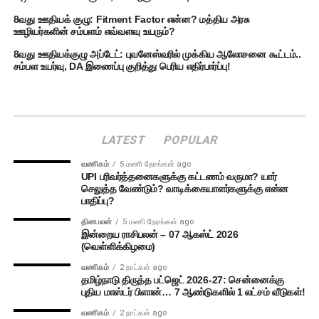
8வது ஊதியக் குழு: Fitment Factor என்ன? மத்திய அரசு
ஊழியர்களின் சம்பளம் எவ்வளவு உயரும்?
8வது ஊதியக்குழு அப்டேட்: புவனேஸ்வரில் முக்கிய ஆலோசனை கூட்டம்..
சம்பள உயர்வு, DA இணைப்பு குறித்து பெரிய எதிர்பார்ப்பு!
LATEST
POPULAR
வணிகம்
5 மணி நேரங்கள் ago
UPI பரிவர்த்தனைகளுக்கு கட்டணம் வருமா? யார்
செலுத்த வேண்டும்? வாடிக்கையாளர்களுக்கு என்ன
பாதிப்பு?
தினபலன்
5 மணி நேரங்கள் ago
இன்றைய ராசிபலன் – 07 ஆகஸ்ட் 2026
(வெள்ளிக்கிழமை)
வணிகம்
2 நாட்கள் ago
தமிழ்நாடு திருத்த பட்ஜெட் 2026-27: சென்னைக்கு
புதிய மாஸ்டர் பிளான்… 7 ஆண்டுகளில் 1 லட்சம் வீடுகள்!
வணிகம்
2 நாட்கள் ago