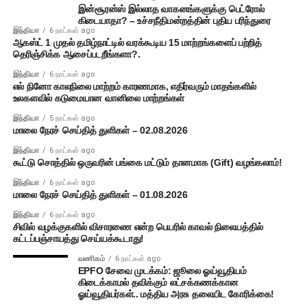
இன்சூரன்ஸ் இல்லாத வாகனங்களுக்கு பெட்ரோல்
கிடையாதா? – உச்சநீதிமன்றத்தின் புதிய பரிந்துரை
இந்தியா
6 நாட்கள் ago
ஆகஸ்ட் 1 முதல் தமிழ்நாட்டில் வரக்கூடிய 15 மாற்றங்களைப் பற்றித்
தெரிஞ்சிக்க ஆசைப்படறீங்களா?.
இந்தியா
6 நாட்கள் ago
எல் நினோ காலநிலை மாற்றம் காரணமாக, எதிர்வரும் மாதங்களில்
உலகளவில் கடுமையான வானிலை மாற்றங்கள்
இந்தியா
5 நாட்கள் ago
மாலை நேரச் செய்தித் துளிகள் – 02.08.2026
இந்தியா
6 நாட்கள் ago
கூட்டு சொத்தில் ஒருவரின் பங்கை மட்டும் தானமாக (Gift) வழங்கலாம்!
இந்தியா
6 நாட்கள் ago
மாலை நேரச் செய்தித் துளிகள் – 01.08.2026
இந்தியா
6 நாட்கள் ago
சிவில் வழக்குகளில் விசாரணை என்ற பெயரில் காவல் நிலையத்தில்
கட்டப்பஞ்சாயத்து செய்யக்கூடாது!
வணிகம்
6 நாட்கள் ago
EPFO சேவை முடக்கம்: ஜூலை ஓய்வூதியம்
கிடைக்காமல் தவிக்கும் லட்சக்கணக்கான
ஓய்வூதியர்கள்.. மத்திய அரசு தலையிட கோரிக்கை!