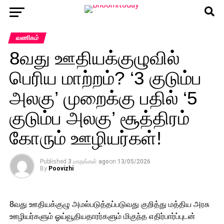
வணிகம்
8வது ஊதியக்குழுவில்
பெரிய மாற்றம்? ‘3 குடும்ப
அலகு’ முறைக்கு பதில் ‘5
குடும்ப அலகு’ சூத்திரம்
கோரும் ஊழியர்கள்!
Published
3 மாதங்கள் ago
on
13/05/2026
By
Poovizhi
8வது ஊதியக்குழு அமல்படுத்தப்படுவது குறித்து மத்திய அரசு
ஊழியர்களும் ஓய்வூதியதாரர்களும் மிகுந்த எதிர்பார்ப்புடன்