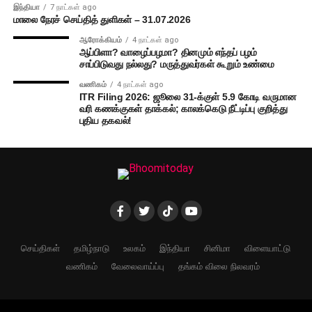
இந்தியா
7 நாட்கள் ago
மாலை நேரச் செய்தித் துளிகள் – 31.07.2026
ஆரோக்கியம்
4 நாட்கள் ago
ஆப்பிளா? வாழைப்பழமா? தினமும் எந்தப் பழம்
சாப்பிடுவது நல்லது? மருத்துவர்கள் கூறும் உண்மை
வணிகம்
4 நாட்கள் ago
ITR Filing 2026: ஜூலை 31-க்குள் 5.9 கோடி வருமான
வரி கணக்குகள் தாக்கல்; காலக்கெடு நீட்டிப்பு குறித்து
புதிய தகவல்!
செய்திகள்
தமிழ்நாடு
உலகம்
இந்தியா
சினிமா
விளையாட்டு
வணிகம்
வேலைவாய்ப்பு
தங்கம் விலை நிலவரம்