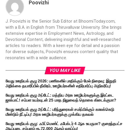
Poovizhi
J. Poovizhi is the Senior Sub Editor at BhoomiToday.com,
with a B.A. in English from Thiruvalluvar University. She brings
extensive expertise in Employment News, Astrology, and
Devotional Content, delivering insightful and well-researched
articles to readers. With a keen eye for detail and a passion
for diverse subjects, Poovizhi ensures content quality that
resonates with a wide audience.
YOU MAY LIKE
8வது ஊதியக் குழு 2026: பணிகளில் பாதிக்கும் மேல் நிறைவு; இறுதி
அறிக்கை தயாரிப்பில் தீவிரம், ஊழியர்களின் எதிர்பார்ப்பு அதிகரிப்பு!
8வது ஊதியக் குழு அப்டேட்: மத்திய அரசு ஊழியர்களுக்கு இரட்டை
ஜாக்பாட்! சம்பள உயர்வுடன் 25 மாத நிலுவைத் தொகை கிடைக்குமா?
8வது ஊதியக் குழு அப்டேட்: பரிந்துரைகள் சமர்ப்பிக்கும் காலக்கெடு
மீண்டும் நீட்டிப்பு! அரசு ஊழியர்களுக்கு முக்கிய தகவல்
8வது ஊதியக் குழு: ஃபிட்மெண்ட் ஃபேக்டர் 4 ஆக உயருமா? குறைந்தபட்ச
அடிப்படை சம்பளம் ரூ.72,000 ஆகும் வாய்ப்பு!