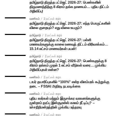
தமிழ்நாடு திருத்த பட்ஜெட் 2026-27: பெண்களின்
திருமணத்திற்கு 8 கிராம் தங்க நாணயம்… புதிய திட்டம்
அறிவிப்பு!
வணிகம்
2 நாட்கள் ago
தமிழ்நாடு திருத்த பட்ஜெட் 2026-27: எந்த பொருட்களின்
விலை குறையும்? எது விலை உயரும்?
தமிழ்நாடு
2 நாட்கள் ago
தமிழ்நாடு திருத்த பட்ஜெட் 2026-27: பள்ளி
மாணவர்களுக்கு காலை உணவுத் திட்டம் விரிவாக்கம்…
15.14 லட்சம் மாணவர்கள் பயன்!
தமிழ்நாடு
2 நாட்கள் ago
தமிழ்நாடு திருத்த பட்ஜெட் 2026-27: பெண்களுக்கு 8
கிராம் தங்கம் முதல் 1 லட்சம் வீடுகள் வரை… முக்கிய
அறிவிப்புகள் என்ன?
வணிகம்
2 நாட்கள் ago
டாபர் தயாரிப்புகளில் “100%” என்ற விளம்பரக் கூற்றுக்கு
தடை – FSSAI அதிரடி நடவடிக்கை
வணிகம்
2 நாட்கள் ago
புதிய கார்கள் மற்றும் இருசக்கர வாகனங்களுக்கு
மூன்றாம் தரப்பு இன்சூரன்ஸ் காலம் நீட்டிப்பு? –
உச்சநீதிமன்றத்தின் முக்கிய உத்தரவு
வணிகம்
2 நாட்கள் ago