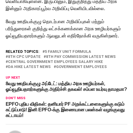
வெளியாகியுள்ளன. இருப்பினும், இதுகுறித்து மத்திய அரசு
இன்னும் அதிகாரப்பூர்வ அறிவிப்பு வெளியிடவில்லை.
8வது ஊதியக்குழு தொடர்பான அறிவிப்புகள் மற்றும்
பரிந்துரைகள் குறித்து லட்சக்கணக்கான அரசு ஊழியர்களும்
ஓய்வூதியதாரர்களும் ஆவலுடன் எதிர்நோக்கி வருகின்றனர்.
RELATED TOPICS:
5 FAMILY UNIT FORMULA
8TH CPC UPDATE
8TH PAY COMMISSION LATEST NEWS
CENTRAL GOVERNMENT EMPLOYEES SALARY HIKE
DA HIKE LATEST NEWS
GOVERNMENT EMPLOYEES
UP NEXT
8வது ஊதியக்குழு அப்டேட்: மத்திய அரசு ஊழியர்கள்,
ஓய்வூதியதாரர்களுக்கு அதிர்ச்சி தகவல்! சம்பள உயர்வு தாமதமா?
DON'T MISS
EPFO புதிய விதிகள்: தனியார் PF அறக்கட்டளைகளுக்கு கடும்
கட்டுப்பாடு! இனி EPFO-க்கு இணையான பலன்கள் வழங்குவது
கட்டாயம்!