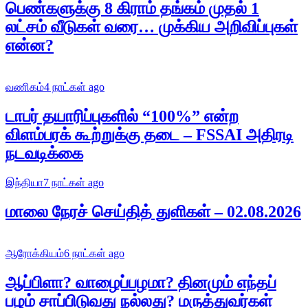
பெண்களுக்கு 8 கிராம் தங்கம் முதல் 1
லட்சம் வீடுகள் வரை… முக்கிய அறிவிப்புகள்
என்ன?
வணிகம்
4 நாட்கள் ago
டாபர் தயாரிப்புகளில் “100%” என்ற
விளம்பரக் கூற்றுக்கு தடை – FSSAI அதிரடி
நடவடிக்கை
இந்தியா
7 நாட்கள் ago
மாலை நேரச் செய்தித் துளிகள் – 02.08.2026
ஆரோக்கியம்
6 நாட்கள் ago
ஆப்பிளா? வாழைப்பழமா? தினமும் எந்தப்
பழம் சாப்பிடுவது நல்லது? மருத்துவர்கள்