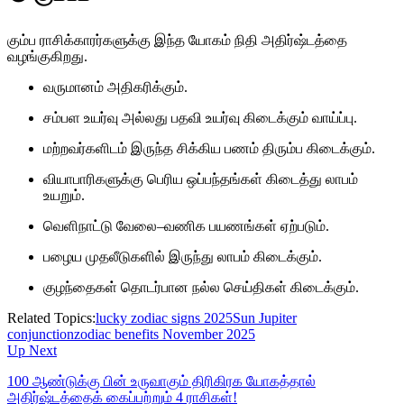
கும்ப ராசிக்காரர்களுக்கு இந்த யோகம் நிதி அதிர்ஷ்டத்தை
வழங்குகிறது.
வருமானம் அதிகரிக்கும்.
சம்பள உயர்வு அல்லது பதவி உயர்வு கிடைக்கும் வாய்ப்பு.
மற்றவர்களிடம் இருந்த சிக்கிய பணம் திரும்ப கிடைக்கும்.
வியாபாரிகளுக்கு பெரிய ஒப்பந்தங்கள் கிடைத்து லாபம்
உயறும்.
வெளிநாட்டு வேலை–வணிக பயணங்கள் ஏற்படும்.
பழைய முதலீடுகளில் இருந்து லாபம் கிடைக்கும்.
குழந்தைகள் தொடர்பான நல்ல செய்திகள் கிடைக்கும்.
Related Topics:
lucky zodiac signs 2025
Sun Jupiter
conjunction
zodiac benefits November 2025
Up Next
100 ஆண்டுக்கு பின் உருவாகும் திரிகிரக யோகத்தால்
அதிர்ஷ்டத்தைக் கைப்பற்றும் 4 ராசிகள்!