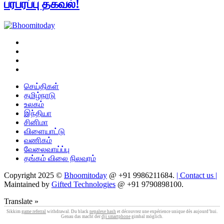
பரபரப்பு தகவல்!
செய்திகள்
தமிழ்நாடு
உலகம்
இந்தியா
சினிமா
விளையாட்டு
வணிகம்
வேலைவாய்ப்பு
தங்கம் விலை நிலவரம்
Copyright 2025 ©
Bhoomitoday
@ +91 9986211684.
| Contact us |
Maintained by
Gifted Technologies
@ +91 9790898100.
Translate »
Sikkim
game referral
withdrawal. Du black
nepalese hash
et découvrez une expérience unique dès aujourd’hui.
Genau das macht der
dji smartphone
gimbal möglich.