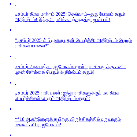
டிசம்பர் கிரக மாற்றம் 2025: செவ்வாய்–குரு யோகம் தரும்
அதிர்ஷ்டம்! இந்த 5 ராசிக்காரர்களுக்கு ஜாக்பாட்!
“டிசம்பர் 2025-ல் 5 முறை புதன் பெயர்ச்சி: அதிர்ஷ்டம் பெறும்
ராசிகள் யாவை?”
டிசம்பர் 7 நவபஞ்ச ராஜயோகம்: மூன்று ராசிகளுக்கு சனி–
புதன் சேர்க்கை பெரும் அதிர்ஷ்டம் தரும்!
டிசம்பர் 2025 ராசி பலன்: ஐந்து ராசிகளுக்குப் பல கிரக
பெயர்ச்சிகள் பெரும் அதிர்ஷ்டம் தரும்!
**18 ஆண்டுகளுக்கு பிறகு விருச்சிகத்தில் உருவாகும்
மகாலட்சுமி ராஜயோகம்!