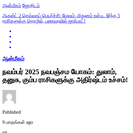
ஆன்மீகம்
ஜோதிடம்
ஆகஸ்ட் 2 செவ்வாய் பெயர்ச்சி: மேஷம், மிதுனம் உள்பட இந்த 5
ராசிகளுக்கு தொழில், பணவரவில் ஜாக்பாட்!
ஆன்மீகம்
நவம்பர் 2025 நவபஞ்சம யோகம்: துலாம்,
தனுசு, கும்ப ராசிகளுக்கு அதிர்ஷ்டம் உச்சம்!
Published
9 மாதங்கள் ago
on