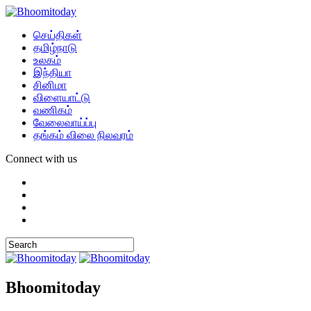
செய்திகள்
தமிழ்நாடு
உலகம்
இந்தியா
சினிமா
விளையாட்டு
வணிகம்
வேலைவாய்ப்பு
தங்கம் விலை நிலவரம்
Connect with us
Bhoomitoday