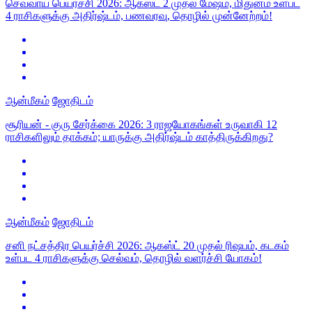
செவ்வாய் பெயர்ச்சி 2026: ஆகஸ்ட் 2 முதல் மேஷம், மிதுனம் உள்பட
4 ராசிகளுக்கு அதிர்ஷ்டம், பணவரவு, தொழில் முன்னேற்றம்!
ஆன்மீகம்
ஜோதிடம்
சூரியன் - குரு சேர்க்கை 2026: 3 ராஜயோகங்கள் உருவாகி 12
ராசிகளிலும் தாக்கம்; யாருக்கு அதிர்ஷ்டம் காத்திருக்கிறது?
ஆன்மீகம்
ஜோதிடம்
சனி நட்சத்திர பெயர்ச்சி 2026: ஆகஸ்ட் 20 முதல் ரிஷபம், கடகம்
உள்பட 4 ராசிகளுக்கு செல்வம், தொழில் வளர்ச்சி யோகம்!