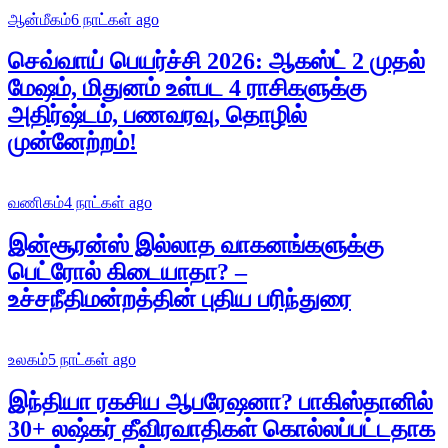
ஆன்மீகம்
6 நாட்கள் ago
செவ்வாய் பெயர்ச்சி 2026: ஆகஸ்ட் 2 முதல்
மேஷம், மிதுனம் உள்பட 4 ராசிகளுக்கு
அதிர்ஷ்டம், பணவரவு, தொழில்
முன்னேற்றம்!
வணிகம்
4 நாட்கள் ago
இன்சூரன்ஸ் இல்லாத வாகனங்களுக்கு
பெட்ரோல் கிடையாதா? –
உச்சநீதிமன்றத்தின் புதிய பரிந்துரை
உலகம்
5 நாட்கள் ago
இந்தியா ரகசிய ஆபரேஷனா? பாகிஸ்தானில்
30+ லஷ்கர் தீவிரவாதிகள் கொல்லப்பட்டதாக