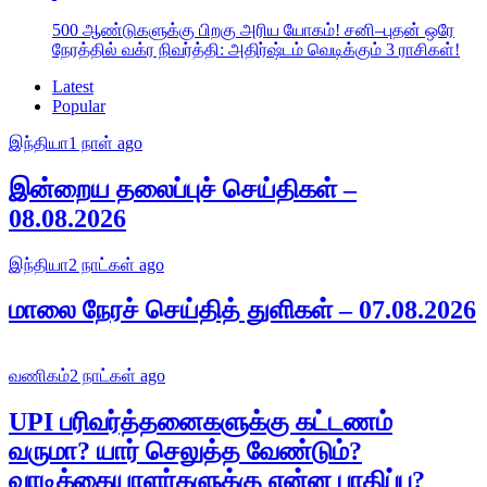
500 ஆண்டுகளுக்கு பிறகு அரிய யோகம்! சனி–புதன் ஒரே
நேரத்தில் வக்ர நிவர்த்தி: அதிர்ஷ்டம் வெடிக்கும் 3 ராசிகள்!
Latest
Popular
இந்தியா
1 நாள் ago
இன்றைய தலைப்புச் செய்திகள் –
08.08.2026
இந்தியா
2 நாட்கள் ago
மாலை நேரச் செய்தித் துளிகள் – 07.08.2026
வணிகம்
2 நாட்கள் ago
UPI பரிவர்த்தனைகளுக்கு கட்டணம்
வருமா? யார் செலுத்த வேண்டும்?
வாடிக்கையாளர்களுக்கு என்ன பாதிப்பு?