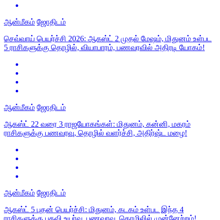
ஆன்மீகம்
ஜோதிடம்
செவ்வாய் பெயர்ச்சி 2026: ஆகஸ்ட் 2 முதல் மேஷம், மிதுனம் உள்பட
5 ராசிகளுக்கு தொழில், வியாபாரம், பணவரவில் அதிரடி யோகம்!
ஆன்மீகம்
ஜோதிடம்
ஆகஸ்ட் 22 வரை 3 ராஜயோகங்கள்: மிதுனம், கன்னி, மகரம்
ராசிகளுக்கு பணவரவு, தொழில் வளர்ச்சி, அதிர்ஷ்ட மழை!
ஆன்மீகம்
ஜோதிடம்
ஆகஸ்ட் 5 புதன் பெயர்ச்சி: மிதுனம், கடகம் உள்பட இந்த 4
ராசிகளுக்கு பதவி உயர்வு, பணவரவு, தொழிலில் முன்னேற்றம்!