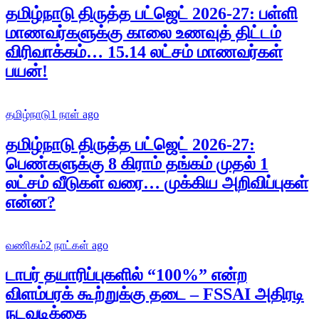
தமிழ்நாடு திருத்த பட்ஜெட் 2026-27: பள்ளி
மாணவர்களுக்கு காலை உணவுத் திட்டம்
விரிவாக்கம்… 15.14 லட்சம் மாணவர்கள்
பயன்!
தமிழ்நாடு
1 நாள் ago
தமிழ்நாடு திருத்த பட்ஜெட் 2026-27:
பெண்களுக்கு 8 கிராம் தங்கம் முதல் 1
லட்சம் வீடுகள் வரை… முக்கிய அறிவிப்புகள்
என்ன?
வணிகம்
2 நாட்கள் ago
டாபர் தயாரிப்புகளில் “100%” என்ற
விளம்பரக் கூற்றுக்கு தடை – FSSAI அதிரடி
நடவடிக்கை