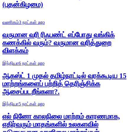
(புதன்கிழமை)
வணிகம்
3 நாட்கள் ago
வருமான வரி ரிஃபண்ட் எப்போது வங்கிக்
கணக்கில் வரும்? வருமான வரித்துறை
விளக்கம்
இந்தியா
6 நாட்கள் ago
ஆகஸ்ட் 1 முதல் தமிழ்நாட்டில் வரக்கூடிய 15
மாற்றங்களைப் பற்றித் தெரிஞ்சிக்க
ஆசைப்படறீங்களா?.
இந்தியா
5 நாட்கள் ago
எல் நினோ காலநிலை மாற்றம் காரணமாக,
எதிர்வரும் மாதங்களில் உலகளவில்