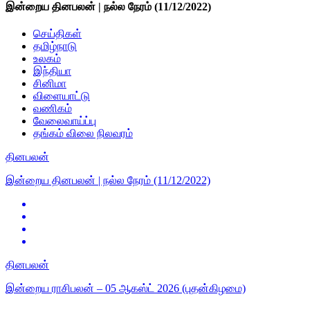
இன்றைய தினபலன் | நல்ல நேரம் (11/12/2022)
செய்திகள்
தமிழ்நாடு
உலகம்
இந்தியா
சினிமா
விளையாட்டு
வணிகம்
வேலைவாய்ப்பு
தங்கம் விலை நிலவரம்
தினபலன்
இன்றைய தினபலன் | நல்ல நேரம் (11/12/2022)
தினபலன்
இன்றைய ராசிபலன் – 05 ஆகஸ்ட் 2026 (புதன்கிழமை)