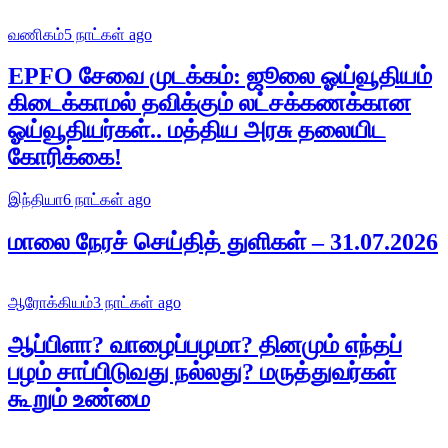
வணிகம்
5 நாட்கள் ago
EPFO சேவை முடக்கம்: ஜூலை ஓய்வூதியம்
கிடைக்காமல் தவிக்கும் லட்சக்கணக்கான
ஓய்வூதியர்கள்.. மத்திய அரசு தலையிட
கோரிக்கை!
இந்தியா
6 நாட்கள் ago
மாலை நேரச் செய்தித் துளிகள் – 31.07.2026
ஆரோக்கியம்
3 நாட்கள் ago
ஆப்பிளா? வாழைப்பழமா? தினமும் எந்தப்
பழம் சாப்பிடுவது நல்லது? மருத்துவர்கள்
கூறும் உண்மை