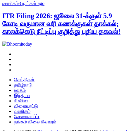
வணிகம்
3 நாட்கள் ago
ITR Filing 2026: ஜூலை 31-க்குள் 5.9
கோடி வருமான வரி கணக்குகள் தாக்கல்;
காலக்கெடு நீட்டிப்பு குறித்து புதிய தகவல்!
செய்திகள்
தமிழ்நாடு
உலகம்
இந்தியா
சினிமா
விளையாட்டு
வணிகம்
வேலைவாய்ப்பு
தங்கம் விலை நிலவரம்