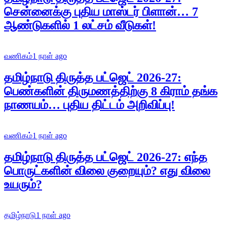
சென்னைக்கு புதிய மாஸ்டர் பிளான்… 7
ஆண்டுகளில் 1 லட்சம் வீடுகள்!
வணிகம்
1 நாள் ago
தமிழ்நாடு திருத்த பட்ஜெட் 2026-27:
பெண்களின் திருமணத்திற்கு 8 கிராம் தங்க
நாணயம்… புதிய திட்டம் அறிவிப்பு!
வணிகம்
1 நாள் ago
தமிழ்நாடு திருத்த பட்ஜெட் 2026-27: எந்த
பொருட்களின் விலை குறையும்? எது விலை
உயரும்?
தமிழ்நாடு
1 நாள் ago