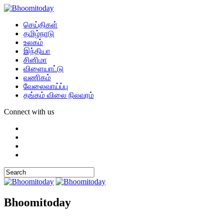
செய்திகள்
தமிழ்நாடு
உலகம்
இந்தியா
சினிமா
விளையாட்டு
வணிகம்
வேலைவாய்ப்பு
தங்கம் விலை நிலவரம்
Connect with us
Bhoomitoday