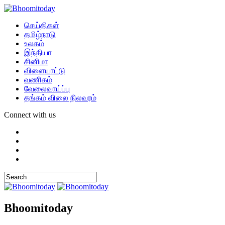
செய்திகள்
தமிழ்நாடு
உலகம்
இந்தியா
சினிமா
விளையாட்டு
வணிகம்
வேலைவாய்ப்பு
தங்கம் விலை நிலவரம்
Connect with us
Bhoomitoday