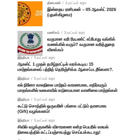
தினபலன்
2 நாட்கள் ago
இன்றைய ராசிபலன் – 05 ஆகஸ்ட் 2026
(புதன்கிழமை)
வணிகம்
3 நாட்கள் ago
வருமான வரி ரிஃபண்ட் எப்போது வங்கிக்
கணக்கில் வரும்? வருமான வரித்துறை
விளக்கம்
இந்தியா
5 நாட்கள் ago
ஆகஸ்ட் 1 முதல் தமிழ்நாட்டில் வரக்கூடிய 15
மாற்றங்களைப் பற்றித் தெரிஞ்சிக்க ஆசைப்படறீங்களா?.
இந்தியா
5 நாட்கள் ago
எல் நினோ காலநிலை மாற்றம் காரணமாக, எதிர்வரும்
மாதங்களில் உலகளவில் கடுமையான வானிலை மாற்றங்கள்
இந்தியா
5 நாட்கள் ago
கூட்டு சொத்தில் ஒருவரின் பங்கை மட்டும் தானமாக
(Gift) வழங்கலாம்!
இந்தியா
5 நாட்கள் ago
சிவில் வழக்குகளில் விசாரணை என்ற பெயரில் காவல்
நிலையத்தில் கட்டப்பஞ்சாயத்து செய்யக்கூடாது!