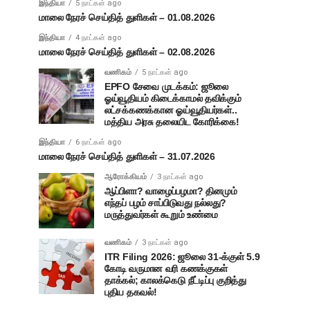
இந்தியா
5 நாட்கள் ago
மாலை நேரச் செய்தித் துளிகள் – 01.08.2026
இந்தியா
4 நாட்கள் ago
மாலை நேரச் செய்தித் துளிகள் – 02.08.2026
வணிகம்
5 நாட்கள் ago
EPFO சேவை முடக்கம்: ஜூலை
ஓய்வூதியம் கிடைக்காமல் தவிக்கும்
லட்சக்கணக்கான ஓய்வூதியர்கள்..
மத்திய அரசு தலையிட கோரிக்கை!
இந்தியா
6 நாட்கள் ago
மாலை நேரச் செய்தித் துளிகள் – 31.07.2026
ஆரோக்கியம்
3 நாட்கள் ago
ஆப்பிளா? வாழைப்பழமா? தினமும்
எந்தப் பழம் சாப்பிடுவது நல்லது?
மருத்துவர்கள் கூறும் உண்மை
வணிகம்
3 நாட்கள் ago
ITR Filing 2026: ஜூலை 31-க்குள் 5.9
கோடி வருமான வரி கணக்குகள்
தாக்கல்; காலக்கெடு நீட்டிப்பு குறித்து
புதிய தகவல்!