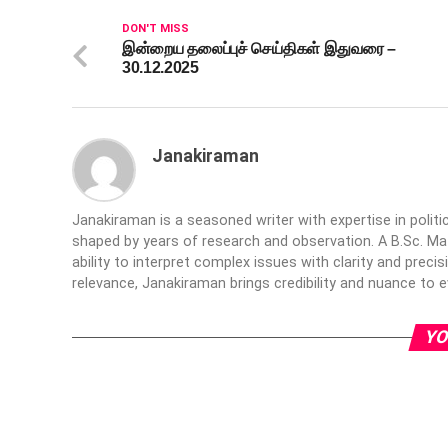
DON'T MISS
இன்றைய தலைப்புச் செய்திகள் இதுவரை –
30.12.2025
Janakiraman
Janakiraman is a seasoned writer with expertise in politic
shaped by years of research and observation. A B.Sc. Ma
ability to interpret complex issues with clarity and preci
relevance, Janakiraman brings credibility and nuance to e
YO