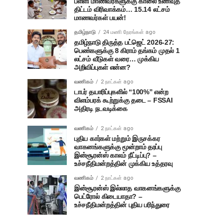
பள்ளி மாணவர்களுக்கு காலை உணவுத்
திட்டம் விரிவாக்கம்… 15.14 லட்சம்
மாணவர்கள் பயன்!
தமிழ்நாடு
24 மணி நேரங்கள் ago
தமிழ்நாடு திருத்த பட்ஜெட் 2026-27:
பெண்களுக்கு 8 கிராம் தங்கம் முதல் 1
லட்சம் வீடுகள் வரை… முக்கிய
அறிவிப்புகள் என்ன?
வணிகம்
2 நாட்கள் ago
டாபர் தயாரிப்புகளில் “100%” என்ற
விளம்பரக் கூற்றுக்கு தடை – FSSAI
அதிரடி நடவடிக்கை
வணிகம்
2 நாட்கள் ago
புதிய கார்கள் மற்றும் இருசக்கர
வாகனங்களுக்கு மூன்றாம் தரப்பு
இன்சூரன்ஸ் காலம் நீட்டிப்பு? –
உச்சநீதிமன்றத்தின் முக்கிய உத்தரவு
வணிகம்
2 நாட்கள் ago
இன்சூரன்ஸ் இல்லாத வாகனங்களுக்கு
பெட்ரோல் கிடையாதா? –
உச்சநீதிமன்றத்தின் புதிய பரிந்துரை